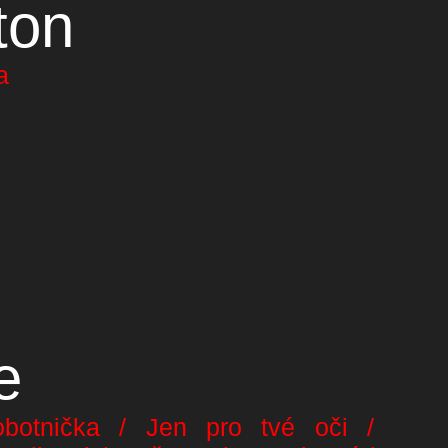
ton
a
e
botnička / Jen pro tvé oči /