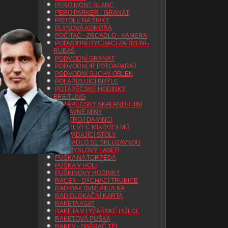
PERO MONT BLANC
PERO PARKER - GRANÁT
PISTOLE NA ŠIPKY
PLYNOVÁ KOMORA
POČÍTAČ - ZRCADLO - KAMERA
PODVODNÍ DYCHACÍ ZAŘÍZENÍ -
RUBAŠ
PODVODNÍ GRANÁT
PODVODNÍ IR FOTOAPARÁT
PODVODNÍ SUCHÝ OBLEK
POLARIZUJÍCÍ BRÝLE
POTÁPĚČSKÉ HODINKY
BREITLING
POTÁPĚČSKY SKAFANDR JIM
PŘÍSAVNÉ MINY
PŘISTROJ DA VINCI
PROHLÍŽEČ MIKROFILMŮ
PROPADAJÍCÍ STOLY
PROPADLO SE SKLUZAVKOU
PRŮMYSLOVÝ LASER
PUŠKA NA TORPÉDA
PUŠKA V HOLI
PUŠKINOVY HODINKY
RACEK - DÝCHACÍ TRUBICE
RADIOAKTIVNÍ PILULKA
RADIOLOKAČNÍ KARTA
RAKETA ASAT
RAKETA V LYŽAŘSKÉ HŮLCE
RAKETOVÁ PUŠKA
RAKEV - SBĚRAČ TĚL