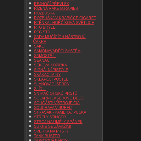
REJNOČÍ PŘEVLEK
ŘÍZENÁ RAKETA RAPIER
ROZBUŠKA
ROZBUŠKA V KRABIČCE CIGARET
RTĚNKA - HOŘČÍKOVÁ SVĚTLICE
RTG BRÝLE
RTG STŮL
SADA MUČÍCÍCH NÁSTROJŮ
ČAKRA
SAKO
SAMONAVÁDĚCÍ SYSTÉM
SAMOSTŘÍL
SEA VAC
ŠEKOVÁ KOPÍRKA
SIGNÁLNÍ PISTOLE
SKÁKACÍ MINY
SKLÁPĚCÍ POSTEL
SLAŇOVACÍ ŠERPA
SLÍDIL
SNÍMAČ OTISKŮ PRSTŮ
SOLÁRNÍ LASEROVÉ DĚLO
SOUČÁSTI VÍSTROJE CIA
SOUPRAVA V SURFU
STRAŠÁK - KAMERA / PUŠKA
STŘELY STINGER
STROJ NA UMĚLY SPÁNEK
SUKNĚ SE ZÁVAŽÍMI
SVĚRKA NA PRSTY
TANK BUSTER
TAROTOVÉ KARTY