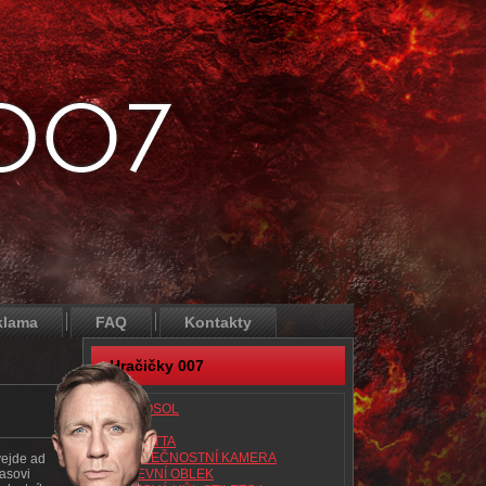
klama
FAQ
Kontakty
Hračičky 007
AEROSOL
ATAC
BERETTA
BEZPEČNOSTNÍ KAMERA
vejde ad
asovi
BITEVNÍ OBLEK