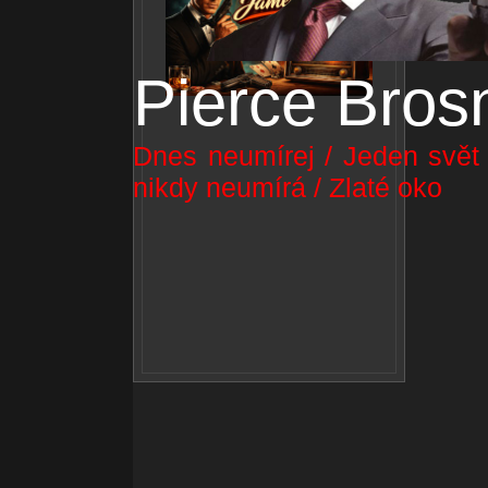
Pierce Bros
Dnes neumírej / Jeden svět n
nikdy neumírá / Zlaté oko