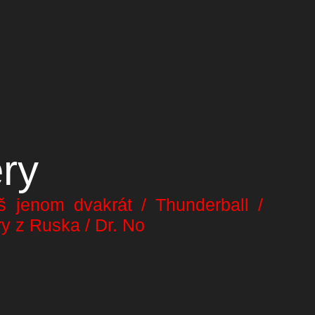
ry
š jenom dvakrát / Thunderball /
y z Ruska / Dr. No