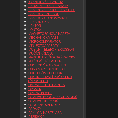
KYANIDOVÁ CIGARETA
LAHVE MLÉKA - GRANÁTY
LASEROVÁ PISTOLE NA ŠIPKY
LASEROVÉ ZBRANĚ
LASEROVÝ FOTOAPARÁT
LÉKÁRNIČKA
LEKTOR
LOUTKA
MAGNETOFONOVÁ KAZETA
MECHANICKÁ PAŽE
MIKROKOMPARÁTOR
MINI FOTOAPARÁTY
MOBILNÍ TELEFON ERICSSON
MUČÍCÍ KŘESLO
NÁBOJE A PUŠKA NA ŽRALOKY
NŮŽ S PĚTI ČEPELEMI
OBCHOD ŠKOLY WAI LIN
OBRAZOVÝ IDENTIGRAF
ODDJOBŮV KLOBOUK
ODSTŘELOVACÍ PUŠKA PRO
TŘÍPRSTÉHO
OMRAČUJÍCÍ CIGARETA
OPASEK
OPIOVÁ BOMBA
OTVÍRAČ KÓDOVANÝCH ZÁMKŮ
OTVÍRAČ TREZORŮ
OZDOBNÝ ŠPENDLÍK
PADÁKY
PAKLÍČ V KARTĚ VISA
PERISKOP