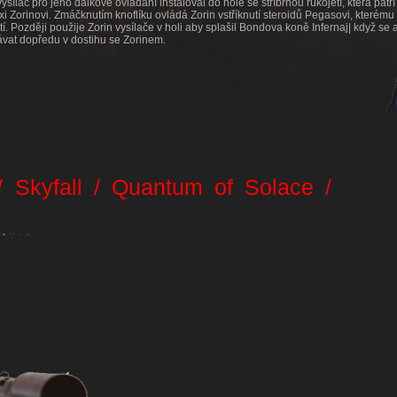
ysílač pro jeho dálkové ovládání instaloval do hole se stříbrnou rukojetí, která patří
 Zorinovi. Zmáčknutím knoflíku ovládá Zorin vstříknutí steroidů Pegasovi, kterému
atí. Později použije Zorin vysílače v holi aby splašil Bondova koně Infernaj| když se
vat dopředu v dostihu se Zorinem.
g
/ Skyfall / Quantum of Solace /