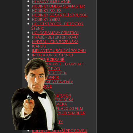
HLASOVÝ SIMULÁTOR
HODINKY OMEGA SEAMASTER
HODINKY ROLEX
HODINKY SE ŠKRTÍCÍ STRUNOU
HODINKY SEIKO
HOLICÍ STROJEK - DETEKTOR
ŠTĚNIC
HOLOGRAMOVÝ PŘÍSTROJ
HRÁBĚ - DETEKTOR KOVŮ
HYDRAULICKÁ ROZBUŠKA
ICARUS
IMPLANTÁT URČUJÍCÍ POLOHU
INHALÁTOR SE ŠTĚNICÍ
JADERNÉ ZBRANĚ
JEDNOTKA UMĚLÉ GRAVITACE
JEDOVATÝ PLYN
JEDOVÁTÝ ŘETÍZEK
JISKŘIVÝ PAPÍR
KASAŘSKÉ VYBAVENÍ V
TABATERCE
KLÍČENKA
KNIHA - MAGNETOFON
KOMPAKTNÍ VYSÍLAČKA
KOŠTĚ - VYSÍLAČKA
KOTOUČOVÁ PILA JO-JO FILM
KREDITNÍ KARTA OD SHARPER
IMAGE
KŘESLO S POUTY
KUFŘÍK
KUFŘÍK SE SKRÝŠÍ PRO BOMBU