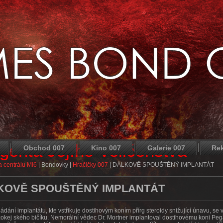
agenta Jejího Veličenstva
Obchod 007
Kino 007
Galerie 007
Re
 centrálu MI6
|
Bondovky
|
Hračičky 007
|
DÁLKOVĚ SPOUŠTĚNÝ IMPLANTÁT
KOVĚ SPOUŠTĚNÝ IMPLANTÁT
ádání implantátu, kte vstřikuje dostihovým koním přírg steroidy snižující únavu, se 
okej ského bičíku. Nemorální vědec Dr. Mortner implantoval dostihovému koni Peg