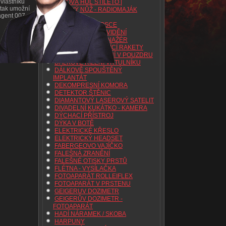
 vlastníku
BOJOVÁ HŮL STILETO |
 tak umožní
BOJOVÝ NŮŽ - RADIOMAJÁK
 agent 007
BOMBA
BOMBA V TERMOSCE
BRÝLE NOČNÍHO VIDĚNÍ
CENTRIFUGA TRENAŽÉR
CIGARETA STŘÍLEJÍCÍ RAKETY
DÁLKOVÉ OVLÁDÁNÍ V POUZDRU
DÁLKOVÉ ŘÍZENÍ VRTULNÍKU
DÁLKOVĚ SPOUŠTĚNÝ
IMPLANTÁT
DEKOMPRESNÍ KOMORA
DETEKTOR ŠTĚNIC
DIAMANTOVÝ LASEROVÝ SATELIT
DIVADELNÍ KUKÁTKO - KAMERA
DÝCHACÍ PŘÍSTROJ
DÝKA V BOTĚ
ELEKTRICKÉ KŘESLO
ELEKTRICKÝ HEADSET
FABERGEOVO VAJÍČKO
FALEŠNÁ ZRANĚNÍ
FALEŠNÉ OTISKY PRSTŮ
FLÉTNA - VYSÍLAČKA
FOTOAPARÁT ROLLEIFLEX
FOTOAPARÁT V PRSTENU
GEIGERUV DOZIMETR
GEIGERŮV DOZIMETR -
FOTOAPARÁT
HADÍ NÁRAMEK / SKOBA
HARPUNY