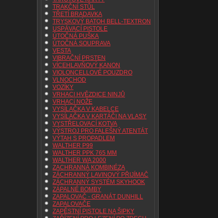
TRAKČNÍ STŮL
TŘETÍ BRADAVKA
TRYSKOVÝ BATOH BELL-TEXTRON
USPÁVACÍ PISTOLE
ÚTOČNÁ PUŠKA
ÚTOČNÁ SOUPRAVA
VESTA
VIBRAČNÍ PRSTEN
VÍCEHLAVŇOVÝ KANON
VIOLONCELLOVÉ POUZDRO
VLNOCHOD
VOZÍKY
VRHACI HVĚZDICE NINJŮ
VRHACí NOŽE
VYSÍLAČKA V KABELCE
VYSÍLAČKA V KARTÁČI NA VLASY
VYSTŘELOVACÍ KOTVA
VÝSTROJ PRO FALEŠNÝ ATENTÁT
VÝTAH S PROPADLEM
WALTHER P99
WALTHER PPK 765 MM
WALTHER WA 2000
ZACHRANNÁ KOMBINÉZA
ZÁCHRANNÝ LAVINOVÝ PŘIJÍMAČ
ZÁCHRANNÝ SYSTÉM SKYHOOK
ZÁPALNÉ BOMBY
ZAPALOVAČ - GRANÁT DUNHILL
ZAPALOVAČE
ZAPĚSTNÍ PISTOLE NA ŠIPKY