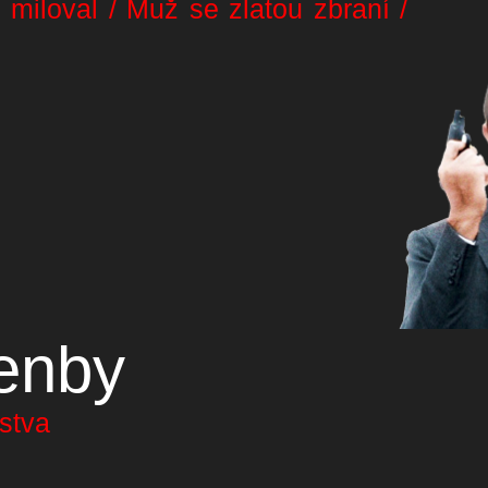
 miloval / Muž se zlatou zbraní /
enby
nstva