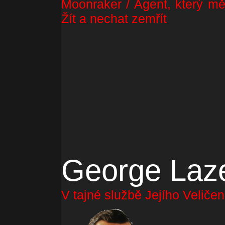
Moonraker / Agent, který mě
Žít a nechat zemřít
George Laz
V tajné službě Jejího Veliče