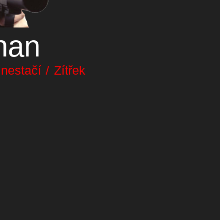
nan
estačí / Zítřek