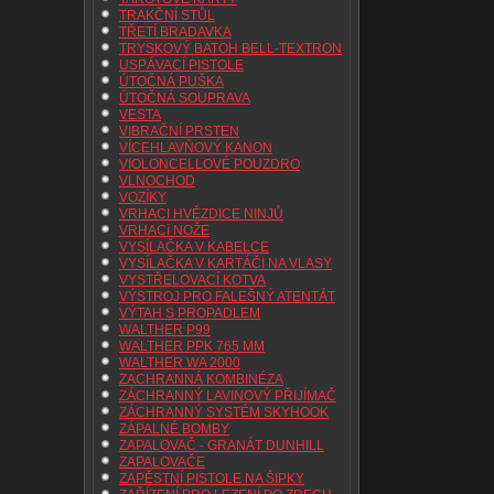
TRAKČNÍ STŮL
TŘETÍ BRADAVKA
TRYSKOVÝ BATOH BELL-TEXTRON
USPÁVACÍ PISTOLE
ÚTOČNÁ PUŠKA
ÚTOČNÁ SOUPRAVA
VESTA
VIBRAČNÍ PRSTEN
VÍCEHLAVŇOVÝ KANON
VIOLONCELLOVÉ POUZDRO
VLNOCHOD
VOZÍKY
VRHACI HVĚZDICE NINJŮ
VRHACí NOŽE
VYSÍLAČKA V KABELCE
VYSÍLAČKA V KARTÁČI NA VLASY
VYSTŘELOVACÍ KOTVA
VÝSTROJ PRO FALEŠNÝ ATENTÁT
VÝTAH S PROPADLEM
WALTHER P99
WALTHER PPK 765 MM
WALTHER WA 2000
ZACHRANNÁ KOMBINÉZA
ZÁCHRANNÝ LAVINOVÝ PŘIJÍMAČ
ZÁCHRANNÝ SYSTÉM SKYHOOK
ZÁPALNÉ BOMBY
ZAPALOVAČ - GRANÁT DUNHILL
ZAPALOVAČE
ZAPĚSTNÍ PISTOLE NA ŠIPKY