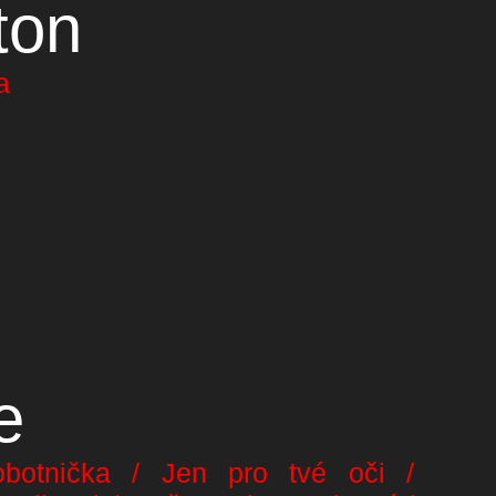
ton
a
e
botnička / Jen pro tvé oči /