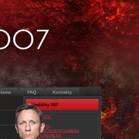
klama
FAQ
Kontakty
Hračičky 007
AEROSOL
ATAC
BERETTA
BEZPEČNOSTNÍ KAMERA
BITEVNÍ OBLEK