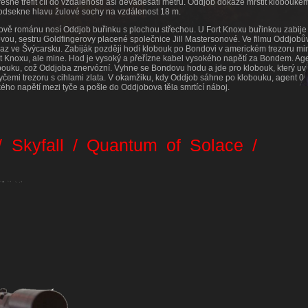
esně trefit cíl do vzdálenosti asi devadesáti metrů. Oddjob dokáže mrštit klobouke
odsekne hlavu žulové sochy na vzdálenost 18 m.
vě románu nosí Oddjob buřinku s plochou střechou. U Fort Knoxu buřinkou zabije 
ou, sestru Goldfingerovy placené společnice Jill Mastersonové. Ve filmu Oddjobů
 vaz ve Švýcarsku. Zabiják později hodí klobouk po Bondovi v americkém trezoru m
t Knoxu, ale mine. Hod je vysoký a přeřízne kabel vysokého napětí za Bondem. Ag
ouku, což Oddjoba znervózní. Vyhne se Bondovu hodu a jde pro klobouk, který uví
yčemi trezoru s cihlami zlata. V okamžiku, kdy Oddjob sáhne po klobouku, agent 0
ého napětí mezi tyče a pošle do Oddjobova těla smrtící náboj.
g
/ Skyfall / Quantum of Solace /