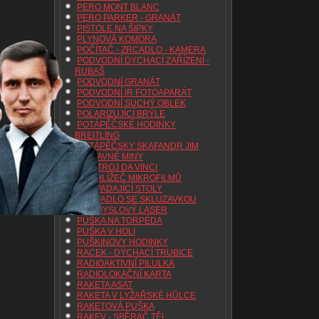
PERO MONT BLANC
PERO PARKER - GRANÁT
PISTOLE NA ŠIPKY
PLYNOVÁ KOMORA
POČÍTAČ - ZRCADLO - KAMERA
PODVODNÍ DYCHACÍ ZAŘÍZENÍ -
RUBAŠ
PODVODNÍ GRANÁT
PODVODNÍ IR FOTOAPARÁT
PODVODNÍ SUCHÝ OBLEK
POLARIZUJÍCÍ BRÝLE
POTÁPĚČSKÉ HODINKY
BREITLING
POTÁPĚČSKY SKAFANDR JIM
PŘÍSAVNÉ MINY
PŘISTROJ DA VINCI
PROHLÍŽEČ MIKROFILMŮ
PROPADAJÍCÍ STOLY
PROPADLO SE SKLUZAVKOU
PRŮMYSLOVÝ LASER
PUŠKA NA TORPÉDA
PUŠKA V HOLI
PUŠKINOVY HODINKY
RACEK - DÝCHACÍ TRUBICE
RADIOAKTIVNÍ PILULKA
RADIOLOKAČNÍ KARTA
RAKETA ASAT
RAKETA V LYŽAŘSKÉ HŮLCE
RAKETOVÁ PUŠKA
RAKEV - SBĚRAČ TĚL