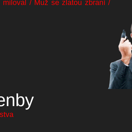
 miloval / Muž se zlatou zbraní /
enby
nstva