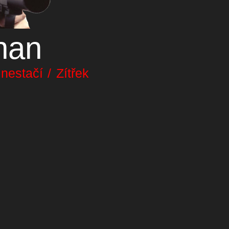
nan
estačí / Zítřek