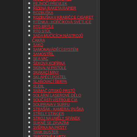
REJNOČÍ PŘEVLEK
ŘÍZENÁ RAKETA RAPIER
ROZBUŠKA
ROZBUŠKA V KRABIČCE CIGARET
RTĚNKA - HOŘČÍKOVÁ SVĚTLICE
RTG BRÝLE
RTG STŮL
SADA MUČÍCÍCH NÁSTROJŮ
ČAKRA
SAKO
SAMONAVÁDĚCÍ SYSTÉM
SAMOSTŘÍL
SEA VAC
ŠEKOVÁ KOPÍRKA
SIGNÁLNÍ PISTOLE
SKÁKACÍ MINY
SKLÁPĚCÍ POSTEL
SLAŇOVACÍ ŠERPA
SLÍDIL
SNÍMAČ OTISKŮ PRSTŮ
SOLÁRNÍ LASEROVÉ DĚLO
SOUČÁSTI VÍSTROJE CIA
SOUPRAVA V SURFU
STRAŠÁK - KAMERA / PUŠKA
STŘELY STINGER
STROJ NA UMĚLY SPÁNEK
SUKNĚ SE ZÁVAŽÍMI
SVĚRKA NA PRSTY
TANK BUSTER
TAROTOVÉ KARTY