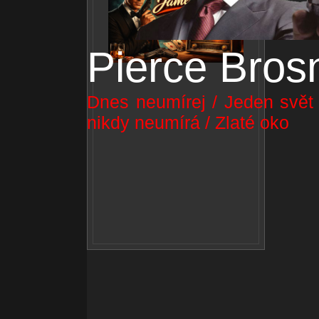
Pierce Bros
Dnes neumírej / Jeden svět n
nikdy neumírá / Zlaté oko