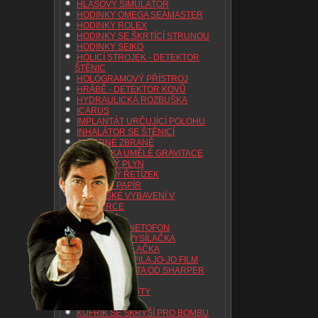
HLASOVÝ SIMULÁTOR
HODINKY OMEGA SEAMASTER
HODINKY ROLEX
HODINKY SE ŠKRTÍCÍ STRUNOU
HODINKY SEIKO
HOLICÍ STROJEK - DETEKTOR
ŠTĚNIC
HOLOGRAMOVÝ PŘÍSTROJ
HRÁBĚ - DETEKTOR KOVŮ
HYDRAULICKÁ ROZBUŠKA
ICARUS
IMPLANTÁT URČUJÍCÍ POLOHU
INHALÁTOR SE ŠTĚNICÍ
JADERNÉ ZBRANĚ
JEDNOTKA UMĚLÉ GRAVITACE
JEDOVATÝ PLYN
JEDOVÁTÝ ŘETÍZEK
JISKŘIVÝ PAPÍR
KASAŘSKÉ VYBAVENÍ V
TABATERCE
KLÍČENKA
KNIHA - MAGNETOFON
KOMPAKTNÍ VYSÍLAČKA
KOŠTĚ - VYSÍLAČKA
KOTOUČOVÁ PILA JO-JO FILM
KREDITNÍ KARTA OD SHARPER
IMAGE
KŘESLO S POUTY
KUFŘÍK
KUFŘÍK SE SKRÝŠÍ PRO BOMBU