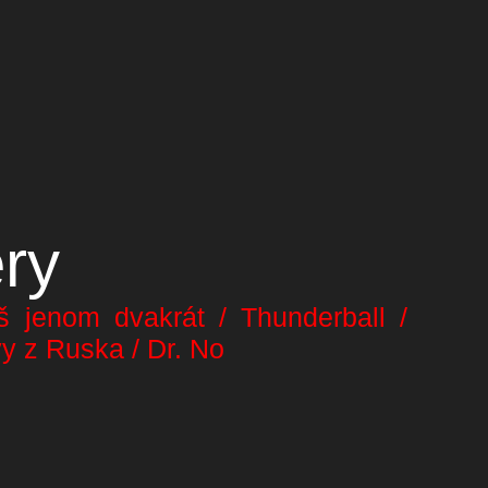
ry
š jenom dvakrát / Thunderball /
y z Ruska / Dr. No