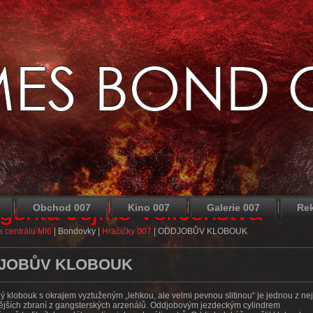
agenta Jejího Veličenstva
Obchod 007
Kino 007
Galerie 007
Re
 centrálu MI6
|
Bondovky
|
Hračičky 007
|
ODDJOBŮV KLOBOUK
JOBŮV KLOBOUK
ný klobouk s okrajem vyztuženým „lehkou, ale velmi pevnou slitinou“ je jednou z nej
jších zbraní z gangsterských arzenálů. Oddjobovým jezdeckým cylindrem