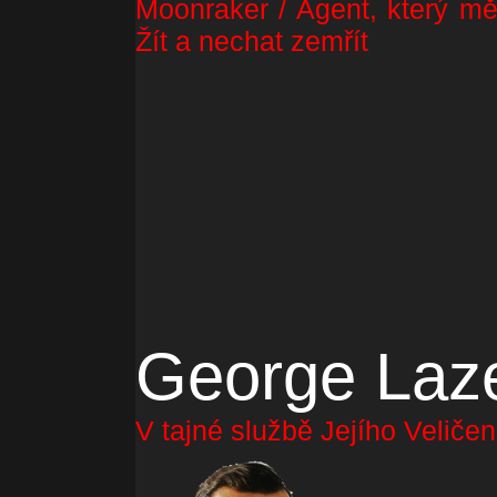
Moonraker / Agent, který mě
Žít a nechat zemřít
George Laz
V tajné službě Jejího Veliče