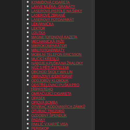
KYANIDOVÁ CIGARETA
LAHVE MLÉKA - GRANÁTY
LASEROVÁ PISTOLE NA ŠIPKY
LASEROVÉ ZBRANĚ
LASEROVÝ FOTOAPARÁT
LÉKÁRNIČKA
LEKTOR
LOUTKA
MAGNETOFONOVÁ KAZETA
MECHANICKÁ PAŽE
MIKROKOMPARÁTOR
MINI FOTOAPARÁTY
MOBILNÍ TELEFON ERICSSON
MUČÍCÍ KŘESLO
NÁBOJE A PUŠKA NA ŽRALOKY
NŮŽ S PĚTI ČEPELEMI
OBCHOD ŠKOLY WAI LIN
OBRAZOVÝ IDENTIGRAF
ODDJOBŮV KLOBOUK
ODSTŘELOVACÍ PUŠKA PRO
TŘÍPRSTÉHO
OMRAČUJÍCÍ CIGARETA
OPASEK
OPIOVÁ BOMBA
OTVÍRAČ KÓDOVANÝCH ZÁMKŮ
OTVÍRAČ TREZORŮ
OZDOBNÝ ŠPENDLÍK
PADÁKY
PAKLÍČ V KARTĚ VISA
PERISKOP