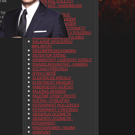
m tak
BOJOVÁ HŮL STILETO |
BOJOVÝ NŮŽ - RADIOMAJÁK
BOMBA
Tilly
BOMBA V TERMOSCE
v klobouk
BRÝLE NOČNÍHO VIDĚNÍ
incovního
CENTRIFUGA TRENAŽÉR
ent 007 se
CIGARETA STŘÍLEJÍCÍ RAKETY
zl mezi
DÁLKOVÉ OVLÁDÁNÍ V POUZDRU
07 vsune
DÁLKOVÉ ŘÍZENÍ VRTULNÍKU
DÁLKOVĚ SPOUŠTĚNÝ
IMPLANTÁT
DEKOMPRESNÍ KOMORA
DETEKTOR ŠTĚNIC
DIAMANTOVÝ LASEROVÝ SATELIT
DIVADELNÍ KUKÁTKO - KAMERA
DÝCHACÍ PŘÍSTROJ
DÝKA V BOTĚ
ELEKTRICKÉ KŘESLO
ELEKTRICKÝ HEADSET
FABERGEOVO VAJÍČKO
FALEŠNÁ ZRANĚNÍ
FALEŠNÉ OTISKY PRSTŮ
FLÉTNA - VYSÍLAČKA
FOTOAPARÁT ROLLEIFLEX
FOTOAPARÁT V PRSTENU
GEIGERUV DOZIMETR
GEIGERŮV DOZIMETR -
FOTOAPARÁT
HADÍ NÁRAMEK / SKOBA
HARPUNY