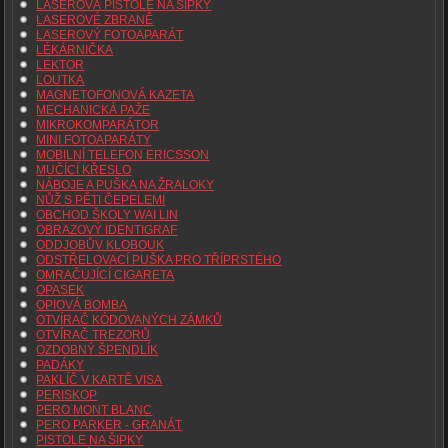
LASEROVÁ PISTOLE NA ŠIPKY
LASEROVÉ ZBRANĚ
LASEROVÝ FOTOAPARÁT
LÉKÁRNIČKA
LEKTOR
LOUTKA
MAGNETOFONOVÁ KAZETA
MECHANICKÁ PAŽE
MIKROKOMPARÁTOR
MINI FOTOAPARÁTY
MOBILNÍ TELEFON ERICSSON
MUČÍCÍ KŘESLO
NÁBOJE A PUŠKA NA ŽRALOKY
NŮŽ S PĚTI ČEPELEMI
OBCHOD ŠKOLY WAI LIN
OBRAZOVÝ IDENTIGRAF
ODDJOBŮV KLOBOUK
ODSTŘELOVACÍ PUŠKA PRO TŘÍPRSTÉHO
OMRAČUJÍCÍ CIGARETA
OPASEK
OPIOVÁ BOMBA
OTVÍRAČ KÓDOVANÝCH ZÁMKŮ
OTVÍRAČ TREZORŮ
OZDOBNÝ ŠPENDLÍK
PADÁKY
PAKLÍČ V KARTĚ VISA
PERISKOP
PERO MONT BLANC
PERO PARKER - GRANÁT
PISTOLE NA ŠIPKY