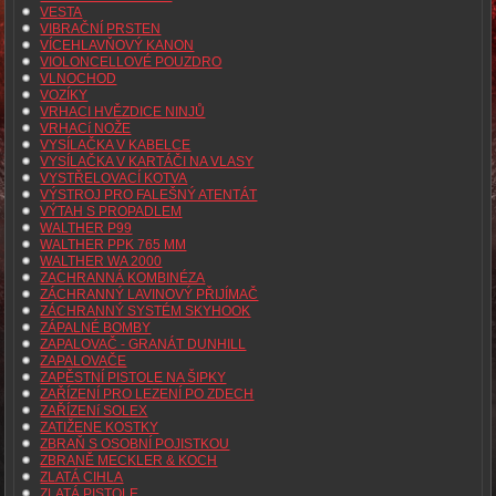
VESTA
VIBRAČNÍ PRSTEN
VÍCEHLAVŇOVÝ KANON
VIOLONCELLOVÉ POUZDRO
VLNOCHOD
VOZÍKY
VRHACI HVĚZDICE NINJŮ
VRHACí NOŽE
VYSÍLAČKA V KABELCE
VYSÍLAČKA V KARTÁČI NA VLASY
VYSTŘELOVACÍ KOTVA
VÝSTROJ PRO FALEŠNÝ ATENTÁT
VÝTAH S PROPADLEM
WALTHER P99
WALTHER PPK 765 MM
WALTHER WA 2000
ZACHRANNÁ KOMBINÉZA
ZÁCHRANNÝ LAVINOVÝ PŘIJÍMAČ
ZÁCHRANNÝ SYSTÉM SKYHOOK
ZÁPALNÉ BOMBY
ZAPALOVAČ - GRANÁT DUNHILL
ZAPALOVAČE
ZAPĚSTNÍ PISTOLE NA ŠIPKY
ZAŘÍZENÍ PRO LEZENÍ PO ZDECH
ZAŘÍZENí SOLEX
ZATIŽENE KOSTKY
ZBRAŇ S OSOBNÍ POJISTKOU
ZBRANĚ MECKLER & KOCH
ZLATÁ CIHLA
ZLATÁ PISTOLE