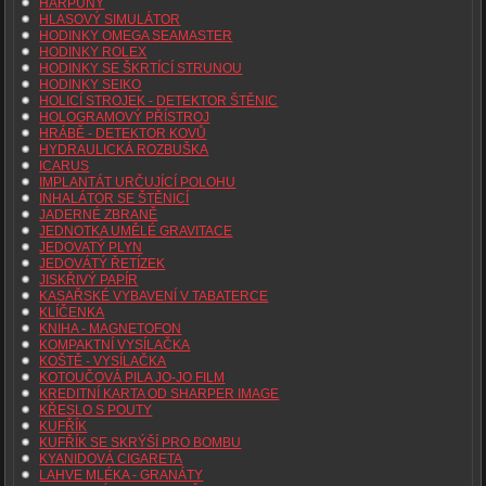
HARPUNY
HLASOVÝ SIMULÁTOR
HODINKY OMEGA SEAMASTER
HODINKY ROLEX
HODINKY SE ŠKRTÍCÍ STRUNOU
HODINKY SEIKO
HOLICÍ STROJEK - DETEKTOR ŠTĚNIC
HOLOGRAMOVÝ PŘÍSTROJ
HRÁBĚ - DETEKTOR KOVŮ
HYDRAULICKÁ ROZBUŠKA
ICARUS
IMPLANTÁT URČUJÍCÍ POLOHU
INHALÁTOR SE ŠTĚNICÍ
JADERNÉ ZBRANĚ
JEDNOTKA UMĚLÉ GRAVITACE
JEDOVATÝ PLYN
JEDOVÁTÝ ŘETÍZEK
JISKŘIVÝ PAPÍR
KASAŘSKÉ VYBAVENÍ V TABATERCE
KLÍČENKA
KNIHA - MAGNETOFON
KOMPAKTNÍ VYSÍLAČKA
KOŠTĚ - VYSÍLAČKA
KOTOUČOVÁ PILA JO-JO FILM
KREDITNÍ KARTA OD SHARPER IMAGE
KŘESLO S POUTY
KUFŘÍK
KUFŘÍK SE SKRÝŠÍ PRO BOMBU
KYANIDOVÁ CIGARETA
LAHVE MLÉKA - GRANÁTY