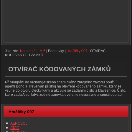
Jste zde:
Na centrálu MI6
|
Bondovky
|
Hračičky 007
|
OTVÍRAČ
KÓDOVANÝCH ZÁMKŮ
OTVÍRAČ KÓDOVANÝCH ZÁMKŮ
Při vloupání do Archangelského chemického zbrojního závodu použijí
agenti Bond a Trevelyan přístroj na otevření kódovaného zámku, který se
vsune do otvoru čtečky karty a aktivuje se zadáním číslic z klávesnice. Číslo,
které zadá Alec, když zpětně zamyká dveře, je nesprávné a spustí poplach.
Hračičky 007
AEROSOL
ATAC