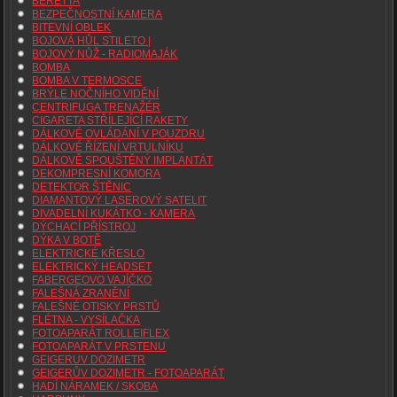
BERETTA
BEZPEČNOSTNÍ KAMERA
BITEVNÍ OBLEK
BOJOVÁ HŮL STILETO |
BOJOVÝ NŮŽ - RADIOMAJÁK
BOMBA
BOMBA V TERMOSCE
BRÝLE NOČNÍHO VIDĚNÍ
CENTRIFUGA TRENAŽÉR
CIGARETA STŘÍLEJÍCÍ RAKETY
DÁLKOVÉ OVLÁDÁNÍ V POUZDRU
DÁLKOVÉ ŘÍZENÍ VRTULNÍKU
DÁLKOVĚ SPOUŠTĚNÝ IMPLANTÁT
DEKOMPRESNÍ KOMORA
DETEKTOR ŠTĚNIC
DIAMANTOVÝ LASEROVÝ SATELIT
DIVADELNÍ KUKÁTKO - KAMERA
DÝCHACÍ PŘÍSTROJ
DÝKA V BOTĚ
ELEKTRICKÉ KŘESLO
ELEKTRICKÝ HEADSET
FABERGEOVO VAJÍČKO
FALEŠNÁ ZRANĚNÍ
FALEŠNÉ OTISKY PRSTŮ
FLÉTNA - VYSÍLAČKA
FOTOAPARÁT ROLLEIFLEX
FOTOAPARÁT V PRSTENU
GEIGERUV DOZIMETR
GEIGERŮV DOZIMETR - FOTOAPARÁT
HADÍ NÁRAMEK / SKOBA