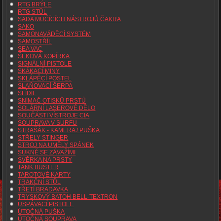
RTG BRÝLE
RTG STŮL
SADA MUČÍCÍCH NÁSTROJŮ ČAKRA
SAKO
SAMONAVÁDĚCÍ SYSTÉM
SAMOSTŘÍL
SEA VAC
ŠEKOVÁ KOPÍRKA
SIGNÁLNÍ PISTOLE
SKÁKACÍ MINY
SKLÁPĚCÍ POSTEL
SLAŇOVACÍ ŠERPA
SLÍDIL
SNÍMAČ OTISKŮ PRSTŮ
SOLÁRNÍ LASEROVÉ DĚLO
SOUČÁSTI VÍSTROJE CIA
SOUPRAVA V SURFU
STRAŠÁK - KAMERA / PUŠKA
STŘELY STINGER
STROJ NA UMĚLY SPÁNEK
SUKNĚ SE ZÁVAŽÍMI
SVĚRKA NA PRSTY
TANK BUSTER
TAROTOVÉ KARTY
TRAKČNÍ STŮL
TŘETÍ BRADAVKA
TRYSKOVÝ BATOH BELL-TEXTRON
USPÁVACÍ PISTOLE
ÚTOČNÁ PUŠKA
ÚTOČNÁ SOUPRAVA