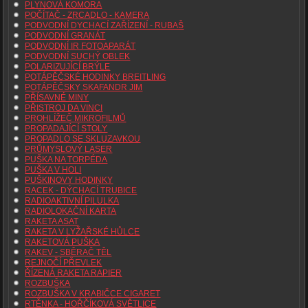
PLYNOVÁ KOMORA
POČÍTAČ - ZRCADLO - KAMERA
PODVODNÍ DYCHACÍ ZAŘÍZENÍ - RUBAŠ
PODVODNÍ GRANÁT
PODVODNÍ IR FOTOAPARÁT
PODVODNÍ SUCHÝ OBLEK
POLARIZUJÍCÍ BRÝLE
POTÁPĚČSKÉ HODINKY BREITLING
POTÁPĚČSKY SKAFANDR JIM
PŘÍSAVNÉ MINY
PŘISTROJ DA VINCI
PROHLÍŽEČ MIKROFILMŮ
PROPADAJÍCÍ STOLY
PROPADLO SE SKLUZAVKOU
PRŮMYSLOVÝ LASER
PUŠKA NA TORPÉDA
PUŠKA V HOLI
PUŠKINOVY HODINKY
RACEK - DÝCHACÍ TRUBICE
RADIOAKTIVNÍ PILULKA
RADIOLOKAČNÍ KARTA
RAKETA ASAT
RAKETA V LYŽAŘSKÉ HŮLCE
RAKETOVÁ PUŠKA
RAKEV - SBĚRAČ TĚL
REJNOČÍ PŘEVLEK
ŘÍZENÁ RAKETA RAPIER
ROZBUŠKA
ROZBUŠKA V KRABIČCE CIGARET
RTĚNKA - HOŘČÍKOVÁ SVĚTLICE