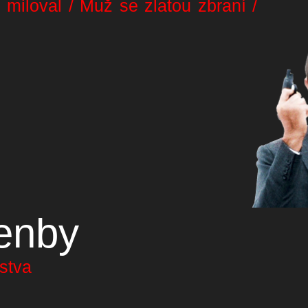
 miloval / Muž se zlatou zbraní /
enby
nstva