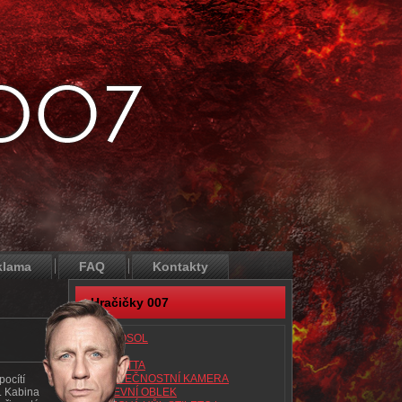
klama
FAQ
Kontakty
Hračičky 007
AEROSOL
ATAC
BERETTA
BEZPEČNOSTNÍ KAMERA
pocítí
e. Kabina
BITEVNÍ OBLEK