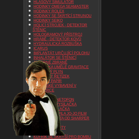
HLASOVÝ SIMULÁTOR
HODINKY OMEGA SEAMASTER
HODINKY ROLEX
HODINKY SE ŠKRTÍCÍ STRUNOU
HODINKY SEIKO
HOLICÍ STROJEK - DETEKTOR
ŠTĚNIC
HOLOGRAMOVÝ PŘÍSTROJ
HRÁBĚ - DETEKTOR KOVŮ
HYDRAULICKÁ ROZBUŠKA
ICARUS
IMPLANTÁT URČUJÍCÍ POLOHU
INHALÁTOR SE ŠTĚNICÍ
JADERNÉ ZBRANĚ
JEDNOTKA UMĚLÉ GRAVITACE
JEDOVATÝ PLYN
JEDOVÁTÝ ŘETÍZEK
JISKŘIVÝ PAPÍR
KASAŘSKÉ VYBAVENÍ V
TABATERCE
KLÍČENKA
KNIHA - MAGNETOFON
KOMPAKTNÍ VYSÍLAČKA
KOŠTĚ - VYSÍLAČKA
KOTOUČOVÁ PILA JO-JO FILM
KREDITNÍ KARTA OD SHARPER
IMAGE
KŘESLO S POUTY
KUFŘÍK
KUFŘÍK SE SKRÝŠÍ PRO BOMBU