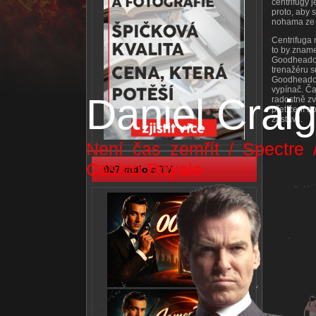
centrifugy 
proto, aby 
nohama ze 
Centrifuga 
to by znamen
Goodheadové
trenažéru s
Goodheadov
vypínač. Ča
Daniel Crai
radostně zv
přetížení d
zastavil.
Není čas zemřít / Spectre 
Casino Royale
007 radio a TV