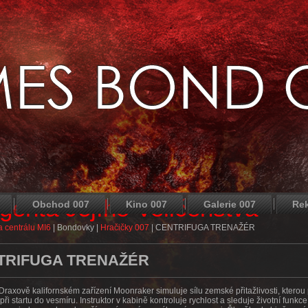
agenta Jejího Veličenstva
Obchod 007
Kino 007
Galerie 007
Re
 centrálu MI6
|
Bondovky
|
Hračičky 007
|
CENTRIFUGA TRENAŽÉR
TRIFUGA TRENAŽÉR
Draxově kalifornském zařízení Moonraker simuluje sílu zemské přitažlivosti, kterou 
ři startu do vesmíru. Instruktor v kabině kontroluje rychlost a sleduje životní funkc