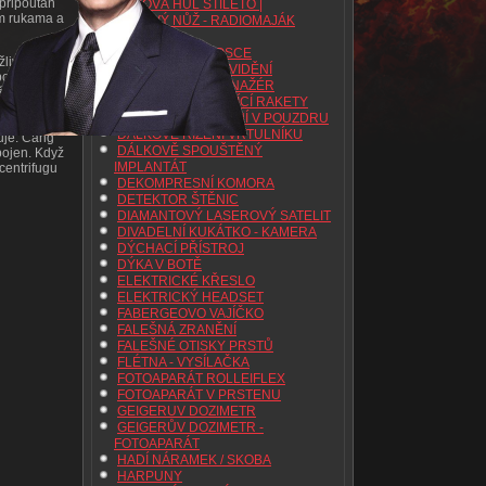
 připoután
BOJOVÁ HŮL STILETO |
ám rukama a
BOJOVÝ NŮŽ - RADIOMAJÁK
BOMBA
BOMBA V TERMOSCE
ivosti), ale
BRÝLE NOČNÍHO VIDĚNÍ
podle Dr.
CENTRIFUGA TRENAŽÉR
 člověk v
CIGARETA STŘÍLEJÍCÍ RAKETY
DÁLKOVÉ OVLÁDÁNÍ V POUZDRU
zový
DÁLKOVÉ ŘÍZENÍ VRTULNÍKU
guje. Čang
DÁLKOVĚ SPOUŠTĚNÝ
pojen. Když
IMPLANTÁT
 centrifugu
DEKOMPRESNÍ KOMORA
DETEKTOR ŠTĚNIC
DIAMANTOVÝ LASEROVÝ SATELIT
DIVADELNÍ KUKÁTKO - KAMERA
DÝCHACÍ PŘÍSTROJ
DÝKA V BOTĚ
ELEKTRICKÉ KŘESLO
ELEKTRICKÝ HEADSET
FABERGEOVO VAJÍČKO
FALEŠNÁ ZRANĚNÍ
FALEŠNÉ OTISKY PRSTŮ
FLÉTNA - VYSÍLAČKA
FOTOAPARÁT ROLLEIFLEX
FOTOAPARÁT V PRSTENU
GEIGERUV DOZIMETR
GEIGERŮV DOZIMETR -
FOTOAPARÁT
HADÍ NÁRAMEK / SKOBA
HARPUNY