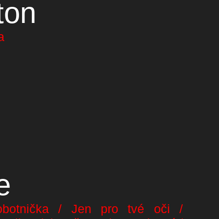
ton
a
e
botnička / Jen pro tvé oči /