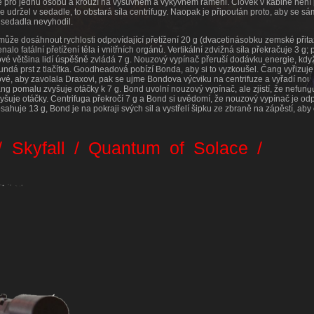
je pro jednu osobu a krouží na výsuvném a výkyvném rameni. Člověk v kabině není
se udržel v sedadle, to obstará síla centrifugy. Naopak je připoután proto, aby se s
sedadla nevyhodil.
může dosáhnout rychlosti odpovídající přetížení 20 g (dvacetinásobku zemské přitažl
alo fatální přetížení těla i vnitřních orgánů. Vertikální zdvižná síla překračuje 3 g; 
 většina lidí úspěšně zvládá 7 g. Nouzový vypínač přeruší dodávku energie, když
undá prst z tlačítka. Goodheadová pobízí Bonda, aby si to vyzkoušel. Čang vyřizuje
é, aby zavolala Draxovi, pak se ujme Bondova výcviku na centrifuze a vyřadí nou
ng pomalu zvyšuje otáčky k 7 g. Bond uvolní nouzový vypínač, ale zjistí, že nefun
g
yšuje otáčky. Centrifuga překročí 7 g a Bond si uvědomí, že nouzový vypínač je od
osahuje 13 g, Bond je na pokraji svých sil a vystřelí šipku ze zbraně na zápěstí, aby
/ Skyfall / Quantum of Solace /