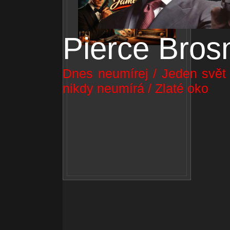
Pierce Bros
Dnes neumírej / Jeden svět n
nikdy neumírá / Zlaté oko