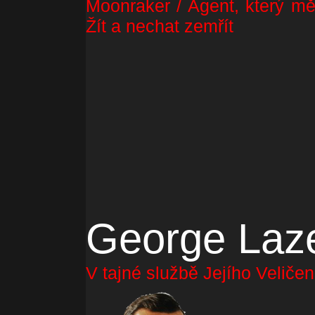
Moonraker / Agent, který mě
Žít a nechat zemřít
George Laz
V tajné službě Jejího Veliče