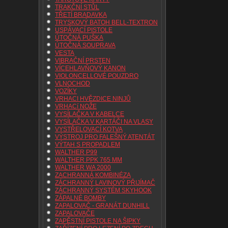
TRAKČNÍ STŮL
TŘETÍ BRADAVKA
TRYSKOVÝ BATOH BELL-TEXTRON
USPÁVACÍ PISTOLE
ÚTOČNÁ PUŠKA
ÚTOČNÁ SOUPRAVA
VESTA
VIBRAČNÍ PRSTEN
VÍCEHLAVŇOVÝ KANON
VIOLONCELLOVÉ POUZDRO
VLNOCHOD
VOZÍKY
VRHACI HVĚZDICE NINJŮ
VRHACí NOŽE
VYSÍLAČKA V KABELCE
VYSÍLAČKA V KARTÁČI NA VLASY
VYSTŘELOVACÍ KOTVA
VÝSTROJ PRO FALEŠNÝ ATENTÁT
VÝTAH S PROPADLEM
WALTHER P99
WALTHER PPK 765 MM
WALTHER WA 2000
ZACHRANNÁ KOMBINÉZA
ZÁCHRANNÝ LAVINOVÝ PŘIJÍMAČ
ZÁCHRANNÝ SYSTÉM SKYHOOK
ZÁPALNÉ BOMBY
ZAPALOVAČ - GRANÁT DUNHILL
ZAPALOVAČE
ZAPĚSTNÍ PISTOLE NA ŠIPKY