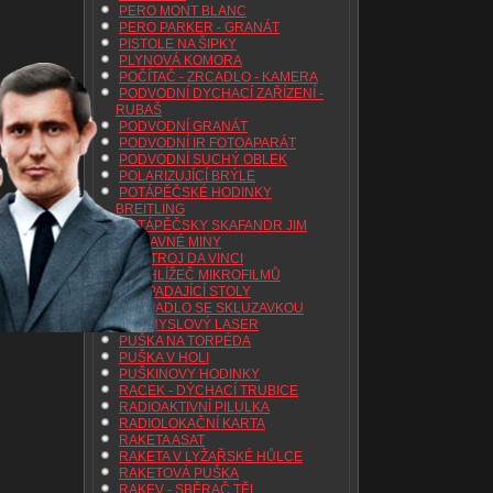
PERO MONT BLANC
PERO PARKER - GRANÁT
PISTOLE NA ŠIPKY
PLYNOVÁ KOMORA
POČÍTAČ - ZRCADLO - KAMERA
PODVODNÍ DYCHACÍ ZAŘÍZENÍ -
RUBAŠ
PODVODNÍ GRANÁT
PODVODNÍ IR FOTOAPARÁT
PODVODNÍ SUCHÝ OBLEK
POLARIZUJÍCÍ BRÝLE
POTÁPĚČSKÉ HODINKY
BREITLING
POTÁPĚČSKY SKAFANDR JIM
PŘÍSAVNÉ MINY
PŘISTROJ DA VINCI
PROHLÍŽEČ MIKROFILMŮ
PROPADAJÍCÍ STOLY
PROPADLO SE SKLUZAVKOU
PRŮMYSLOVÝ LASER
PUŠKA NA TORPÉDA
PUŠKA V HOLI
PUŠKINOVY HODINKY
RACEK - DÝCHACÍ TRUBICE
RADIOAKTIVNÍ PILULKA
RADIOLOKAČNÍ KARTA
RAKETA ASAT
RAKETA V LYŽAŘSKÉ HŮLCE
RAKETOVÁ PUŠKA
RAKEV - SBĚRAČ TĚL