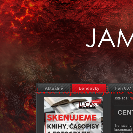
svět nejslavnějšího 
Aktuálně
Bondovky
Fan 007
Jste zde:
Na
CEN
Trenažér v 
kosmonaut p