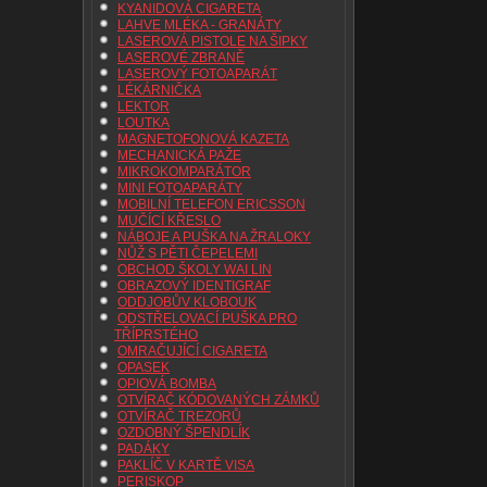
KYANIDOVÁ CIGARETA
LAHVE MLÉKA - GRANÁTY
LASEROVÁ PISTOLE NA ŠIPKY
LASEROVÉ ZBRANĚ
LASEROVÝ FOTOAPARÁT
LÉKÁRNIČKA
LEKTOR
LOUTKA
MAGNETOFONOVÁ KAZETA
MECHANICKÁ PAŽE
MIKROKOMPARÁTOR
MINI FOTOAPARÁTY
MOBILNÍ TELEFON ERICSSON
MUČÍCÍ KŘESLO
NÁBOJE A PUŠKA NA ŽRALOKY
NŮŽ S PĚTI ČEPELEMI
OBCHOD ŠKOLY WAI LIN
OBRAZOVÝ IDENTIGRAF
ODDJOBŮV KLOBOUK
ODSTŘELOVACÍ PUŠKA PRO
TŘÍPRSTÉHO
OMRAČUJÍCÍ CIGARETA
OPASEK
OPIOVÁ BOMBA
OTVÍRAČ KÓDOVANÝCH ZÁMKŮ
OTVÍRAČ TREZORŮ
OZDOBNÝ ŠPENDLÍK
PADÁKY
PAKLÍČ V KARTĚ VISA
PERISKOP