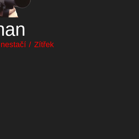
nan
estačí / Zítřek