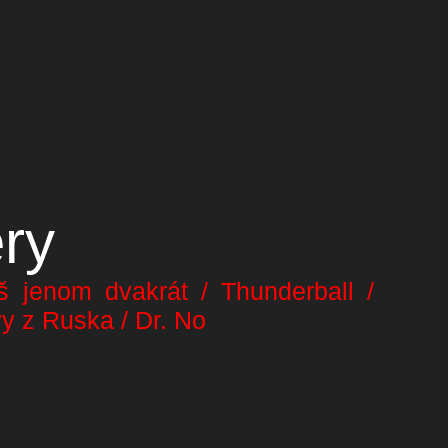
ry
š jenom dvakrát / Thunderball /
y z Ruska / Dr. No