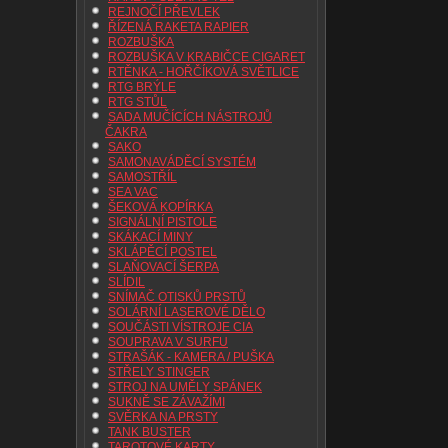
REJNOČÍ PŘEVLEK
ŘÍZENÁ RAKETA RAPIER
ROZBUŠKA
ROZBUŠKA V KRABIČCE CIGARET
RTĚNKA - HOŘČÍKOVÁ SVĚTLICE
RTG BRÝLE
RTG STŮL
SADA MUČÍCÍCH NÁSTROJŮ
ČAKRA
SAKO
SAMONAVÁDĚCÍ SYSTÉM
SAMOSTŘÍL
SEA VAC
ŠEKOVÁ KOPÍRKA
SIGNÁLNÍ PISTOLE
SKÁKACÍ MINY
SKLÁPĚCÍ POSTEL
SLAŇOVACÍ ŠERPA
SLÍDIL
SNÍMAČ OTISKŮ PRSTŮ
SOLÁRNÍ LASEROVÉ DĚLO
SOUČÁSTI VÍSTROJE CIA
SOUPRAVA V SURFU
STRAŠÁK - KAMERA / PUŠKA
STŘELY STINGER
STROJ NA UMĚLY SPÁNEK
SUKNĚ SE ZÁVAŽÍMI
SVĚRKA NA PRSTY
TANK BUSTER
TAROTOVÉ KARTY