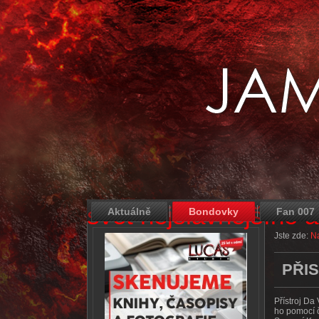
svět nejslavnějšího 
Aktuálně
Bondovky
Fan 007
Jste zde:
Na
PŘIS
Přístroj Da
ho pomocí č