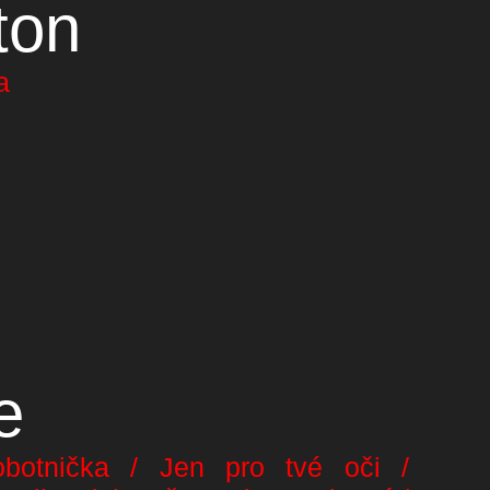
ton
a
e
botnička / Jen pro tvé oči /