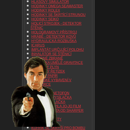
HLASOVÝ SIMULÁTOR
HODINKY OMEGA SEAMASTER
HODINKY ROLEX
HODINKY SE ŠKRTÍCÍ STRUNOU
HODINKY SEIKO
HOLICÍ STROJEK - DETEKTOR
ŠTĚNIC
HOLOGRAMOVÝ PŘÍSTROJ
HRÁBĚ - DETEKTOR KOVŮ
HYDRAULICKÁ ROZBUŠKA
ICARUS
IMPLANTÁT URČUJÍCÍ POLOHU
INHALÁTOR SE ŠTĚNICÍ
JADERNÉ ZBRANĚ
JEDNOTKA UMĚLÉ GRAVITACE
JEDOVATÝ PLYN
JEDOVÁTÝ ŘETÍZEK
JISKŘIVÝ PAPÍR
KASAŘSKÉ VYBAVENÍ V
TABATERCE
KLÍČENKA
KNIHA - MAGNETOFON
KOMPAKTNÍ VYSÍLAČKA
KOŠTĚ - VYSÍLAČKA
KOTOUČOVÁ PILA JO-JO FILM
KREDITNÍ KARTA OD SHARPER
IMAGE
KŘESLO S POUTY
KUFŘÍK
KUFŘÍK SE SKRÝŠÍ PRO BOMBU