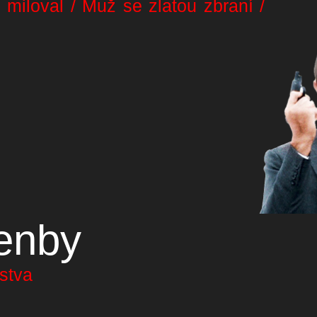
 miloval / Muž se zlatou zbraní /
enby
nstva