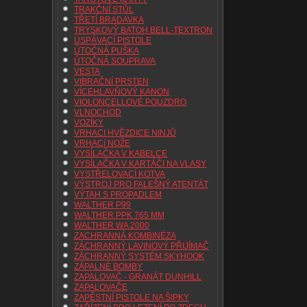
TRAKČNÍ STŮL
TŘETÍ BRADAVKA
TRYSKOVÝ BATOH BELL-TEXTRON
USPÁVACÍ PISTOLE
ÚTOČNÁ PUŠKA
ÚTOČNÁ SOUPRAVA
VESTA
VIBRAČNÍ PRSTEN
VÍCEHLAVŇOVÝ KANON
VIOLONCELLOVÉ POUZDRO
VLNOCHOD
VOZÍKY
VRHACI HVĚZDICE NINJŮ
VRHACí NOŽE
VYSÍLAČKA V KABELCE
VYSÍLAČKA V KARTÁČI NA VLASY
VYSTŘELOVACÍ KOTVA
VÝSTROJ PRO FALEŠNÝ ATENTÁT
VÝTAH S PROPADLEM
WALTHER P99
WALTHER PPK 765 MM
WALTHER WA 2000
ZACHRANNÁ KOMBINÉZA
ZÁCHRANNÝ LAVINOVÝ PŘIJÍMAČ
ZÁCHRANNÝ SYSTÉM SKYHOOK
ZÁPALNÉ BOMBY
ZAPALOVAČ - GRANÁT DUNHILL
ZAPALOVAČE
ZAPĚSTNÍ PISTOLE NA ŠIPKY