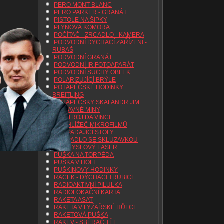
PERO MONT BLANC
PERO PARKER - GRANÁT
PISTOLE NA ŠIPKY
PLYNOVÁ KOMORA
POČÍTAČ - ZRCADLO - KAMERA
PODVODNÍ DYCHACÍ ZAŘÍZENÍ -
RUBAŠ
PODVODNÍ GRANÁT
PODVODNÍ IR FOTOAPARÁT
PODVODNÍ SUCHÝ OBLEK
POLARIZUJÍCÍ BRÝLE
POTÁPĚČSKÉ HODINKY
BREITLING
POTÁPĚČSKY SKAFANDR JIM
PŘÍSAVNÉ MINY
PŘISTROJ DA VINCI
PROHLÍŽEČ MIKROFILMŮ
PROPADAJÍCÍ STOLY
PROPADLO SE SKLUZAVKOU
PRŮMYSLOVÝ LASER
PUŠKA NA TORPÉDA
PUŠKA V HOLI
PUŠKINOVY HODINKY
RACEK - DÝCHACÍ TRUBICE
RADIOAKTIVNÍ PILULKA
RADIOLOKAČNÍ KARTA
RAKETA ASAT
RAKETA V LYŽAŘSKÉ HŮLCE
RAKETOVÁ PUŠKA
RAKEV - SBĚRAČ TĚL