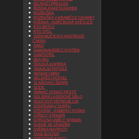
REJNOČÍ PŘEVLEK
ŘÍZENÁ RAKETA RAPIER
ROZBUŠKA
ROZBUŠKA V KRABIČCE CIGARET
RTĚNKA - HOŘČÍKOVÁ SVĚTLICE
RTG BRÝLE
RTG STŮL
SADA MUČÍCÍCH NÁSTROJŮ
ČAKRA
SAKO
SAMONAVÁDĚCÍ SYSTÉM
SAMOSTŘÍL
SEA VAC
ŠEKOVÁ KOPÍRKA
SIGNÁLNÍ PISTOLE
SKÁKACÍ MINY
SKLÁPĚCÍ POSTEL
SLAŇOVACÍ ŠERPA
SLÍDIL
SNÍMAČ OTISKŮ PRSTŮ
SOLÁRNÍ LASEROVÉ DĚLO
SOUČÁSTI VÍSTROJE CIA
SOUPRAVA V SURFU
STRAŠÁK - KAMERA / PUŠKA
STŘELY STINGER
STROJ NA UMĚLY SPÁNEK
SUKNĚ SE ZÁVAŽÍMI
SVĚRKA NA PRSTY
TANK BUSTER
TAROTOVÉ KARTY