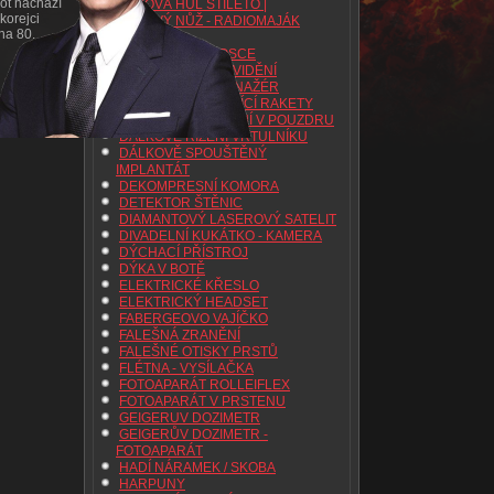
bot nachází
BOJOVÁ HŮL STILETO |
korejci
BOJOVÝ NŮŽ - RADIOMAJÁK
 na 80.
BOMBA
BOMBA V TERMOSCE
BRÝLE NOČNÍHO VIDĚNÍ
CENTRIFUGA TRENAŽÉR
CIGARETA STŘÍLEJÍCÍ RAKETY
DÁLKOVÉ OVLÁDÁNÍ V POUZDRU
DÁLKOVÉ ŘÍZENÍ VRTULNÍKU
DÁLKOVĚ SPOUŠTĚNÝ
IMPLANTÁT
DEKOMPRESNÍ KOMORA
DETEKTOR ŠTĚNIC
DIAMANTOVÝ LASEROVÝ SATELIT
DIVADELNÍ KUKÁTKO - KAMERA
DÝCHACÍ PŘÍSTROJ
DÝKA V BOTĚ
ELEKTRICKÉ KŘESLO
ELEKTRICKÝ HEADSET
FABERGEOVO VAJÍČKO
FALEŠNÁ ZRANĚNÍ
FALEŠNÉ OTISKY PRSTŮ
FLÉTNA - VYSÍLAČKA
FOTOAPARÁT ROLLEIFLEX
FOTOAPARÁT V PRSTENU
GEIGERUV DOZIMETR
GEIGERŮV DOZIMETR -
FOTOAPARÁT
HADÍ NÁRAMEK / SKOBA
HARPUNY