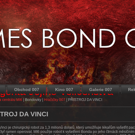
agenta Jejího Veličenstva
Obchod 007
Kino 007
Galerie 007
Re
 centrálu MI6
|
Bondovky
|
Hračičky 007
|
PŘISTROJ DA VINCI
TROJ DA VINCI
 Vinci je chirurgický robot za 1,3 milionů dolarů, který umožňuje lékařům vyšetřit pa
tyř ramen operovat. MI6 použije robot k vyšetření Bonda po jeho čtrnácti měsíčním