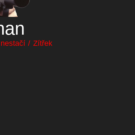
nan
estačí / Zítřek