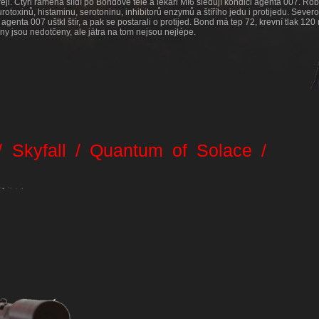
eji. Čtyři ramena slídí po Bondově těle a lékaři MI6 sledují kondici agenta 007. Ro
otoxinů, histaminu, serotoninu, inhibitorů enzymů a štířího jedu i protijedu. Severo
y agenta 007 uštkl štír, a pak se postarali o protijed. Bond má tep 72, krevní tlak 120
ány jsou nedotčeny, ale játra na tom nejsou nejlépe.
g
/ Skyfall / Quantum of Solace /