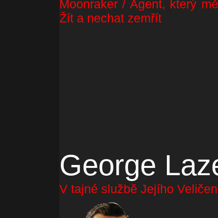
Moonraker / Agent, který mě
Žít a nechat zemřít
George Laz
V tajné službě Jejího Veliče