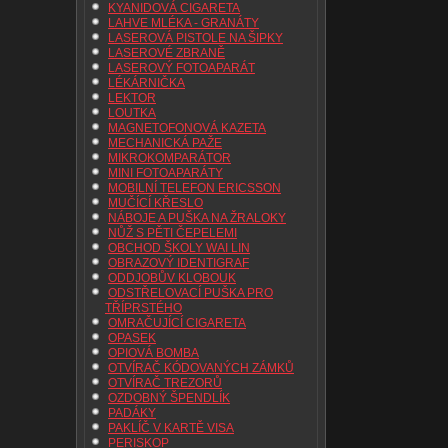
KYANIDOVÁ CIGARETA
LAHVE MLÉKA - GRANÁTY
LASEROVÁ PISTOLE NA ŠIPKY
LASEROVÉ ZBRANĚ
LASEROVÝ FOTOAPARÁT
LÉKÁRNIČKA
LEKTOR
LOUTKA
MAGNETOFONOVÁ KAZETA
MECHANICKÁ PAŽE
MIKROKOMPARÁTOR
MINI FOTOAPARÁTY
MOBILNÍ TELEFON ERICSSON
MUČÍCÍ KŘESLO
NÁBOJE A PUŠKA NA ŽRALOKY
NŮŽ S PĚTI ČEPELEMI
OBCHOD ŠKOLY WAI LIN
OBRAZOVÝ IDENTIGRAF
ODDJOBŮV KLOBOUK
ODSTŘELOVACÍ PUŠKA PRO
TŘÍPRSTÉHO
OMRAČUJÍCÍ CIGARETA
OPASEK
OPIOVÁ BOMBA
OTVÍRAČ KÓDOVANÝCH ZÁMKŮ
OTVÍRAČ TREZORŮ
OZDOBNÝ ŠPENDLÍK
PADÁKY
PAKLÍČ V KARTĚ VISA
PERISKOP