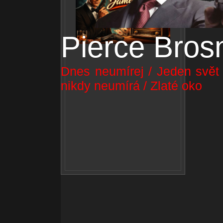
Pierce Bros
Dnes neumírej / Jeden svět n
nikdy neumírá / Zlaté oko