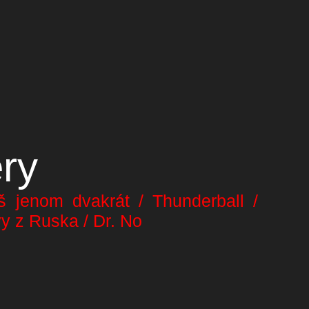
ry
š jenom dvakrát / Thunderball /
y z Ruska / Dr. No