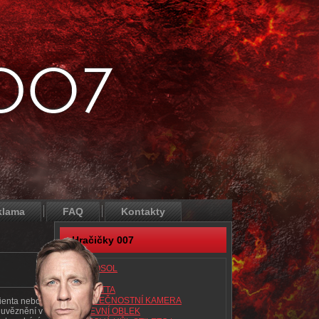
klama
FAQ
Kontakty
Hračičky 007
AEROSOL
ATAC
BERETTA
BEZPEČNOSTNÍ KAMERA
cienta nebo
 uvěznění v
BITEVNÍ OBLEK