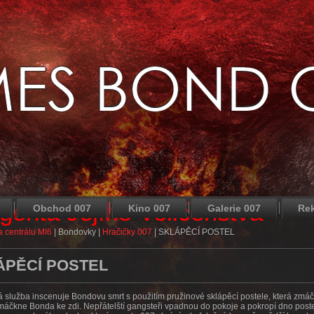
agenta Jejího Veličenstva
Obchod 007
Kino 007
Galerie 007
Re
 centrálu MI6
|
Bondovky
|
Hračičky 007
|
SKLÁPĚCÍ POSTEL
ÁPĚCÍ POSTEL
ná služba inscenuje Bondovu smrt s použitím pružinové sklápěcí postele, která zmá
imáčkne Bonda ke zdi. Nepřátelští gangsteři vpadnou do pokoje a pokropí dno poste