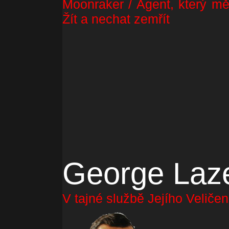
Moonraker / Agent, který mě
Žít a nechat zemřít
George Laz
V tajné službě Jejího Veliče