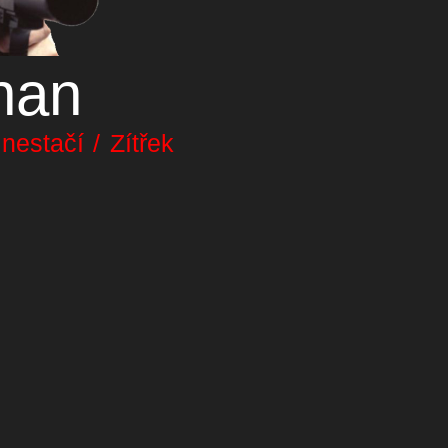
nan
estačí / Zítřek