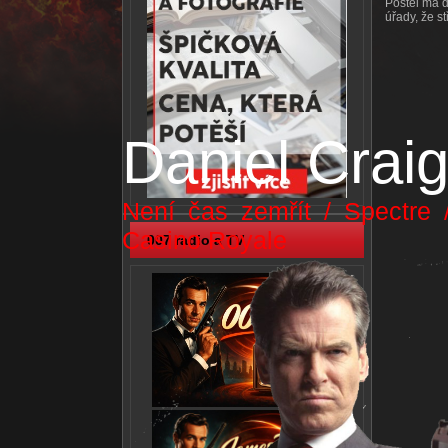
Postel má d
úřady, že st
Daniel Crai
Není čas zemřít / Spectre 
Casino Royale
007 radio a TV