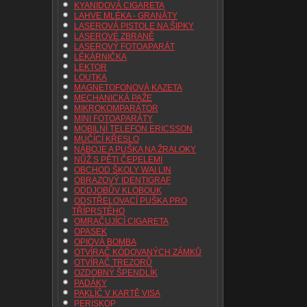
KYANIDOVÁ CIGARETA
LAHVE MLÉKA - GRANÁTY
LASEROVÁ PISTOLE NA ŠIPKY
LASEROVÉ ZBRANĚ
LASEROVÝ FOTOAPARÁT
LÉKÁRNIČKA
LEKTOR
LOUTKA
MAGNETOFONOVÁ KAZETA
MECHANICKÁ PAŽE
MIKROKOMPARÁTOR
MINI FOTOAPARÁTY
MOBILNÍ TELEFON ERICSSON
MUČÍCÍ KŘESLO
NÁBOJE A PUŠKA NA ŽRALOKY
NŮŽ S PĚTI ČEPELEMI
OBCHOD ŠKOLY WAI LIN
OBRAZOVÝ IDENTIGRAF
ODDJOBŮV KLOBOUK
ODSTŘELOVACÍ PUŠKA PRO
TŘÍPRSTÉHO
OMRAČUJÍCÍ CIGARETA
OPASEK
OPIOVÁ BOMBA
OTVÍRAČ KÓDOVANÝCH ZÁMKŮ
OTVÍRAČ TREZORŮ
OZDOBNÝ ŠPENDLÍK
PADÁKY
PAKLÍČ V KARTĚ VISA
PERISKOP