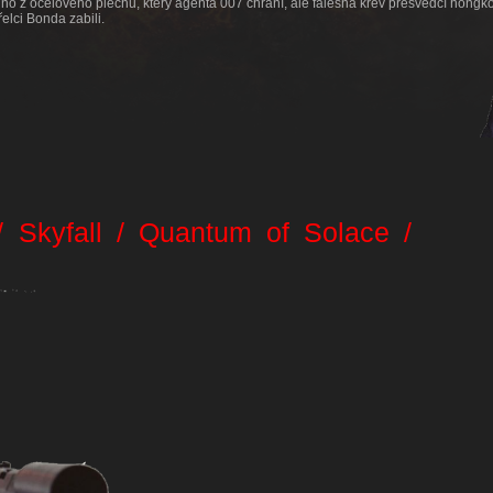
no z ocelového plechu, který agenta 007 chrání, ale falešná krev přesvědčí hong
řelci Bonda zabili.
g
/ Skyfall / Quantum of Solace /