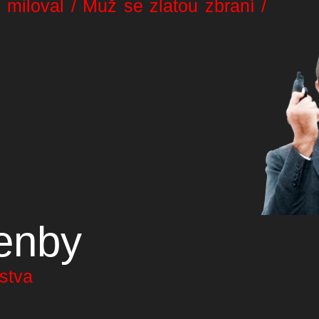
 miloval / Muž se zlatou zbraní /
enby
nstva