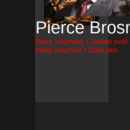
Pierce Bros
Dnes neumírej / Jeden svět n
nikdy neumírá / Zlaté oko