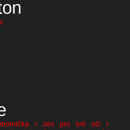
ton
a
e
botnička / Jen pro tvé oči /