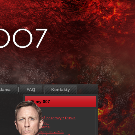
klama
FAQ
Kontakty
Filmy 007
Dr. No
Srdečné pozdravy z Ruska
Goldfinger
Thunderball
Žiješ jenom dvakrát