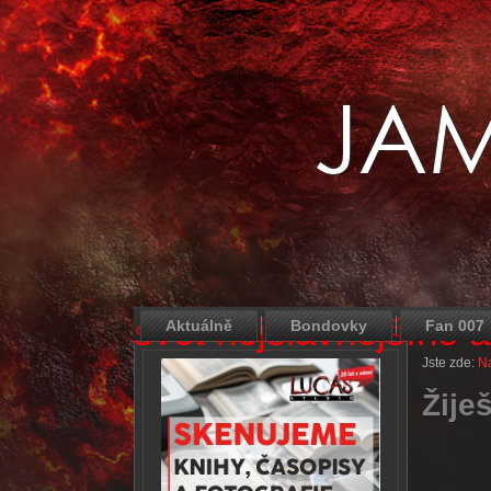
svět nejslavnějšího 
Aktuálně
Bondovky
Fan 007
Jste zde:
Na
Žije