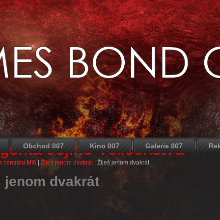
agenta Jejího Veličenstva
Obchod 007
Kino 007
Galerie 007
Re
 centrálu MI6
|
Žiješ jenom dvakrát
|
Žiješ jenom dvakrát
š jenom dvakrát