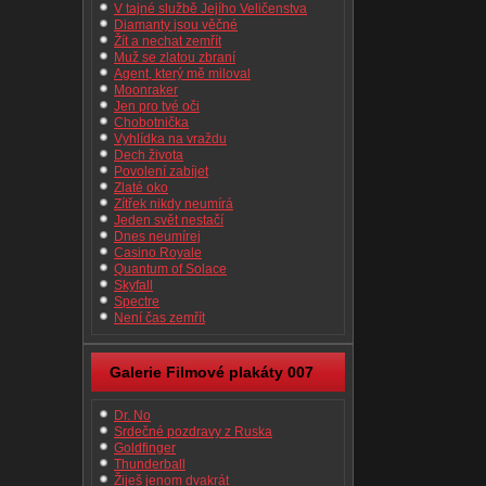
V tajné službě Jejího Veličenstva
Diamanty jsou věčné
Žít a nechat zemřít
Muž se zlatou zbraní
Agent, který mě miloval
Moonraker
Jen pro tvé oči
Chobotnička
Vyhlídka na vraždu
Dech života
Povolení zabíjet
Zlaté oko
Zítřek nikdy neumírá
Jeden svět nestačí
Dnes neumírej
Casino Royale
Quantum of Solace
Skyfall
Spectre
Není čas zemřít
Galerie Filmové plakáty 007
Dr. No
Srdečné pozdravy z Ruska
Goldfinger
Thunderball
Žiješ jenom dvakrát