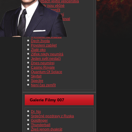
Ve službách jejího veličenstva
Diamanty jsou věčné
Žít a nechat zemřít
Muž se zlatou zbraní
Agent, který mne miloval
Moonraker
Jen pro tvé oči
Chobotnička
Vyhlídka na vraždu
Dech života
Povolení zabíjet
Zlaté oko
Zítřek nikdy neumírá
Jeden svět nestačí
Dnes neumírej
Casino Royale
Quantum Of Solace
Skyfall
Spectre
Není čas zemřít
Galerie Filmy 007
Dr. No
Srdečné pozdravy z Ruska
Goldfinger
Thunderball
Žiješ jenom dvakrát