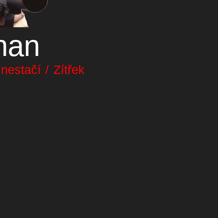
nan
estačí / Zítřek