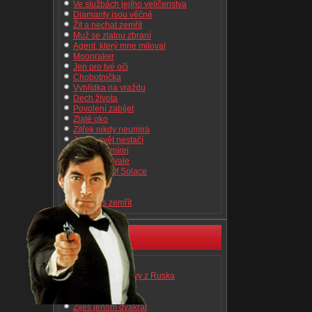
Ve službách jejího veličenstva
Diamanty jsou věčné
Žít a nechat zemřít
Muž se zlatou zbraní
Agent, který mne miloval
Moonraker
Jen pro tvé oči
Chobotnička
Vyhlídka na vraždu
Dech života
Povolení zabíjet
Zlaté oko
Zítřek nikdy neumírá
Jeden svět nestačí
Dnes neumírej
Casino Royale
Quantum Of Solace
Skyfall
Spectre
Není čas zemřít
Kino 007
Dr. No
Srdečné pozdravy z Ruska
Goldfinger
Thunderball
Žiješ jenom dvakrát