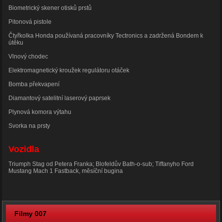
Biometrický skener otisků prstů
Pitonová pistole
Čtyřkolka Honda používaná pracovníky Tectronics a zadržená Bondem k
útěku
Vlnový chodec
Elektromagnetický kroužek regulátoru otáček
Bomba překvapení
Diamantový satelitní laserový paprsek
Plynová komora výtahu
Svorka na prsty
Vozidla
Triumph Stag od Petera Franka; Blofeldův Bath-o-sub; Tiffanyho
Ford
Mustang Mach 1
Fastback, měsíční bugina
Filmy 007