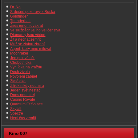
Dr. No
Srdečné pozdravy z Ruska
Goldfinger
Thunderball
Žiješ jenom dvakrát
Ve službách jejího veličenstva
Diamanty jsou věčné
Žít a nechat zemřít
Muž se zlatou zbraní
Agent, který mne miloval
Moonraker
Jen pro tvé oči
Chobotnička
Vyhlídka na vraždu
Dech života
Povolení zabíjet
Zlaté oko
Zítřek nikdy neumírá
Jeden svět nestačí
Dnes neumírej
Casino Royale
Quantum Of Solace
Skyfall
Spectre
Není čas zemřít
Kino 007