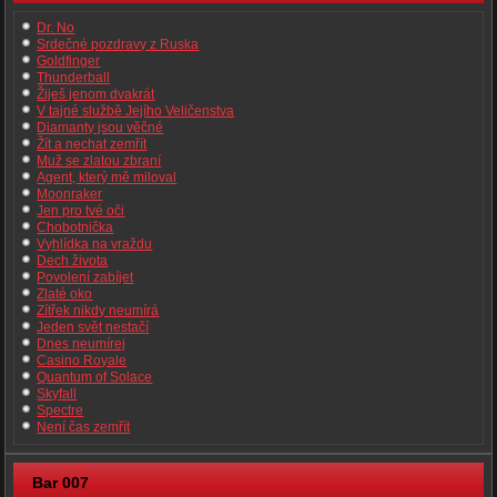
Dr. No
Srdečné pozdravy z Ruska
Goldfinger
Thunderball
Žiješ jenom dvakrát
V tajné službě Jejího Veličenstva
Diamanty jsou věčné
Žít a nechat zemřít
Muž se zlatou zbraní
Agent, který mě miloval
Moonraker
Jen pro tvé oči
Chobotnička
Vyhlídka na vraždu
Dech života
Povolení zabíjet
Zlaté oko
Zítřek nikdy neumírá
Jeden svět nestačí
Dnes neumírej
Casino Royale
Quantum of Solace
Skyfall
Spectre
Není čas zemřít
Bar 007