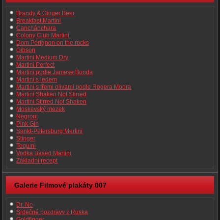
Brandy & Ginger Beer
Breakfast Martini
Canchánchara
Colony Club Martini
Dom Pérignon on the rocks
Gibson
Martini Medium Dry
Martini Perfect
Martini podle Jamese Bonda
Martini s ledem
Martini s třemi olivami podle Rogera Moora
Martini Shaken Not Stirred
Martini Stirred Not Shaken
Moskevský mezek
Negroni
Pink Gin
Sankt-Petersburg Martini
Stinger
Tequini
Vodka Based Martini
Základní recept
Galerie Filmové plakáty 007
Dr. No
Srdečné pozdravy z Ruska
Goldfinger