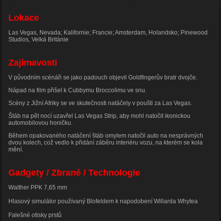
Lokace
Las Vegas, Nevada; Kalifornie; Francie; Amsterdam, Holandsko; Pinewood
Studios, Velká Británie
Zajímavosti
V původním scénáři se jako padouch objevil Goldfingerův bratr dvojče.
Nápad na film přišel k Cubbymu Broccolimu ve snu.
Scény z Jižní Afriky se ve skutečnosti natáčely v poušti za Las Vegas.
Štáb na pět nocí uzavřel Las Vegas Strip, aby mohl natočit ikonickou
automobilovou honičku.
Během opakovaného natáčení štáb omylem natočil auto na nesprávných
dvou kolech, což vedlo k přidání záběru interiéru vozu, na kterém se kola
mění.
Gadgety / Zbraně / Technologie
Walther PPK 7,65 mm
Hlasový simulátor používaný Blofeldem k napodobení Willarda Whytea
Falešné otisky prstů