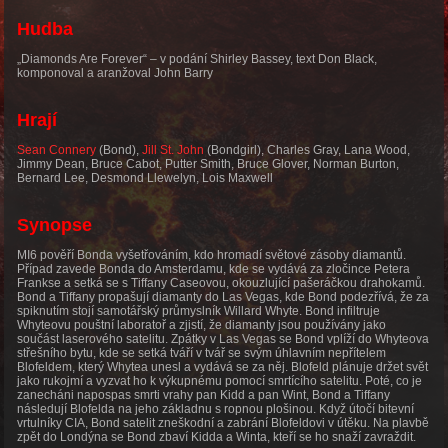
Hudba
„Diamonds Are Forever“ – v podání Shirley Bassey, text Don Black,
komponoval a aranžoval John Barry
Hrají
Sean Connery
(Bond),
Jill St. John
(Bondgirl), Charles Gray, Lana Wood,
Jimmy Dean, Bruce Cabot, Putter Smith, Bruce Glover, Norman Burton,
Bernard Lee, Desmond Llewelyn, Lois Maxwell
Synopse
MI6 pověří Bonda vyšetřováním, kdo hromadí světové zásoby diamantů.
Případ zavede Bonda do Amsterdamu, kde se vydává za zločince Petera
Frankse a setká se s Tiffany Caseovou, okouzlující pašeráčkou drahokamů.
Bond a Tiffany propašují diamanty do Las Vegas, kde Bond podezřívá, že za
spiknutím stojí samotářský průmyslník Willard Whyte. Bond infiltruje
Whyteovu pouštní laboratoř a zjistí, že diamanty jsou používány jako
součást laserového satelitu. Zpátky v Las Vegas se Bond vplíží do Whyteova
střešního bytu, kde se setká tváří v tvář se svým úhlavním nepřítelem
Blofeldem, který Whytea unesl a vydává se za něj. Blofeld plánuje držet svět
jako rukojmí a vyzvat ho k výkupnému pomocí smrtícího satelitu. Poté, co je
zanecháni napospas smrti vrahy pan Kidd a pan Wint, Bond a Tiffany
následují Blofelda na jeho základnu s ropnou plošinou. Když útočí bitevní
vrtulníky CIA, Bond satelit zneškodní a zabrání Blofeldovi v útěku. Na plavbě
zpět do Londýna se Bond zbaví Kidda a Winta, kteří se ho snaží zavraždit.