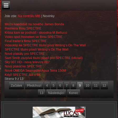
Jste zde:
Na centrálu MI6
|
Novinky
Možní kandidáti na nového James Bonda
Premiéra filmu SPECTRE
Krása kam se podíváš - skvostna M.Bellucci
Video spot Heineken ve filmu SPECTRE
Final trailer k filmu SPECTRE
Videoklip ke SPECTRE titulní písni Writing’s On The Wall
SPECTRE titulní píseň Writing’s On The Wall
Nové plakáty pro SPECTRE
Sam Smith zazpívá titulní píseň pro SPECTRE (oficiall)
Sky 007 HD - nova televize 007
Nový plakát ke SPECTRE
Nové OMEGA Seamaster Aqua Terra 150M
Když SPECTRE, tak v 6K
Strana 9 z 13
Začátek
Předchozí
4
5
6
7
8
9
10
11
12
13
Následující
Konec