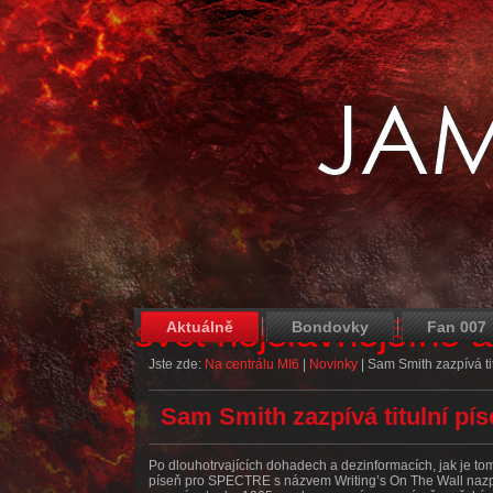
svět nejslavnějšího 
Aktuálně
Bondovky
Fan 007
Jste zde:
Na centrálu MI6
|
Novinky
|
Sam Smith zazpívá ti
Sam Smith zazpívá titulní pí
Po dlouhotrvajících dohadech a dezinformacích, jak je to
píseň pro SPECTRE s názvem Writing’s On The Wall nazp