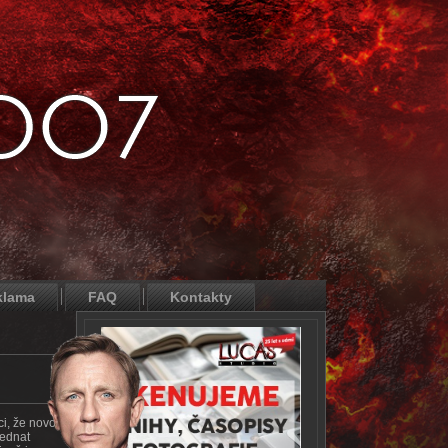
klama
FAQ
Kontakty
ci, že novou
jednat