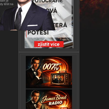
iseň je
y těšit na