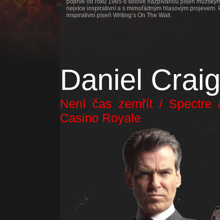
poprvé od roku 1965 o solove nazpívanou píseň mužským
nejvíce inspirativní a s mimořádným hlasovým projevem. P
inspirativní píseň
Writing’s On The Wall.
Daniel Crai
Není čas zemřít / Spectre 
Casino Royale