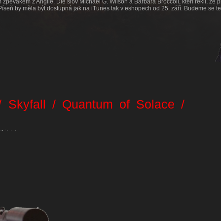
 zpěvákem z Anglie. Dle slov
Michael G. Wilson a Barbara Broccoli, kteří řekli, že p
íseň by měla být dostupná jak na iTunes tak v eshopech od 25. září. Budeme se ted
g
/ Skyfall / Quantum of Solace /