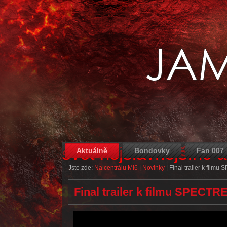
svět nejslavnějšího 
Aktuálně
Bondovky
Fan 007
Jste zde:
Na centrálu MI6
|
Novinky
|
Final trailer k film
Final trailer k filmu SPECTR