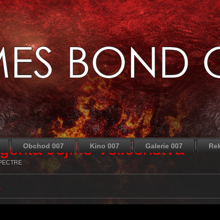
agenta Jejího Veličenstva
Obchod 007
Kino 007
Galerie 007
Re
u SPECTRE
E