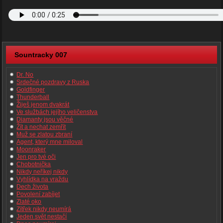
Sountracky 007
Dr. No
Srdečné pozdravy z Ruska
Goldfinger
Thunderball
Žiješ jenom dvakrát
Ve službách jejího veličenstva
Diamanty jsou věčné
Žít a nechat zemřít
Muž se zlatou zbraní
Agent, který mne miloval
Moonraker
Jen pro tvé oči
Chobotnička
Nikdy neříkej nikdy
Vyhlídka na vraždu
Dech života
Povolení zabíjet
Zlaté oko
Zítřek nikdy neumírá
Jeden svět nestačí