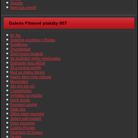
Spectre
Není čas zemřít
Galerie Filmové plakáty 007
Dr. No
Srdečné pozdravy z Ruska
Goldfinger
Thunderball
Žiješ jenom dvakrát
Ve službách jejího veličenstva
Diamanty jsou věčné
Žít a nechat zemřít
Muž se zlatou zbraní
Agent, který mne miloval
Moonraker
Jen pro tvé oči
Chobotnička
Vyhlídka na vraždu
Dech života
Povolení zabíjet
Zlaté oko
Zítřek nikdy neumírá
Jeden svět nestačí
Dnes neumírej
Casino Royale
Quantum Of Solace
Skyfall