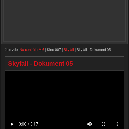
Jste zde:
Na centrálu MI6
|
Kino 007
|
Skyfall
|
Skyfall - Dokument 05
Skyfall - Dokument 05