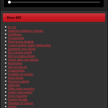
Kino 007
Dr. No
Srdečné pozdravy z Ruska
Goldfinger
Thunderball
Žiješ jenom dvakrát
V tajné službě Jejího Veličenstva
Diamanty jsou věčné
Žít a nechat zemřít
Muž se zlatou zbraní
Agent, který mě miloval
Moonraker
Jen pro tvé oči
Chobotnička
Vyhlídka na vraždu
Dech života
Povolení zabíjet
Zlaté oko
Zítřek nikdy neumírá
Jeden svět nestačí
Dnes neumírej
Casino Royale
Quantum of Solace
Skyfall