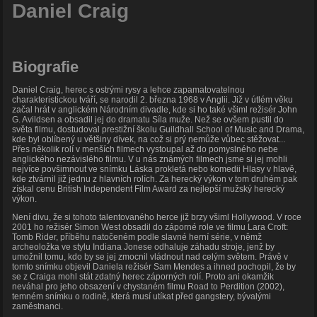
Daniel Craig
Biografie
Daniel Craig, herec s ostrými rysy a lehce zapamatovatelnou
charakteristickou tváří, se narodil 2. března 1968 v Anglii. Již v útlém věku
začal hrát v anglickém Národním divadle, kde si ho také všiml režisér John
G. Avildsen a obsadil jej do dramatu Síla muže. Než se ovšem pustil do
světa filmu, dostudoval prestižní školu Guildhall School of Music and Drama,
kde byl oblíbený u většiny dívek, na což si prý nemůže vůbec stěžovat...
Přes několik rolí v menších filmech vystoupal až do pomyslného nebe
anglického nezávislého filmu. V u nás známých filmech jsme si jej mohli
nejvíce povšimnout ve snímku Láska prokletá nebo komedii Hlasy v hlavě,
kde ztvárnil již jednu z hlavních rolích. Za herecký výkon v tom druhém pak
získal cenu British Independent Film Award za nejlepší mužský herecký
výkon.
Není divu, že si tohoto talentovaného herce již brzy všiml Hollywood. V roce
2001 ho režisér Simon West obsadil do záporné role ve filmu Lara Croft:
Tomb Rider, příběhu natočeném podle slavné herní série, v němž
archeoložka ve stylu Indiana Jonese odhaluje záhadu stroje, jenž by
umožnil tomu, kdo by se jej zmocnil vládnout nad celým světem. Právě v
tomto snímku objevil Daniela režisér Sam Mendes a ihned pochopil, že by
se z Craiga mohl stát zdatný herec záporných rolí. Proto ani okamžik
neváhal pro jeho obsazení v chystaném filmu Road to Perdition (2002),
temném snímku o rodině, která musí utíkat před gangstery, bývalými
zaměstnanci.