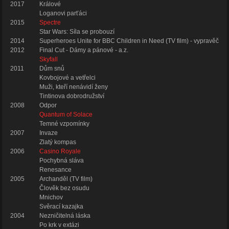
2017
Králové
Loganovi parťáci
2015
Spectre
Star Wars: Síla se probouzí
2014
Superheroes Unite for BBC Children in Need (TV film) - vypravěč
2012
Final Cut - Dámy a pánové - a.z.
Skyfall
2011
Dům snů
Kovbojové a vetřelci
Muži, kteří nenávidí ženy
Tintinova dobrodružství
2008
Odpor
Quantum of Solace
Temné vzpomínky
2007
Invaze
Zlatý kompas
2006
Casino Royale
Pochybná sláva
Renesance
2005
Archanděl (TV film)
Člověk bez osudu
Mnichov
Svěrací kazajka
2004
Nezničitelná láska
Po krk v extázi