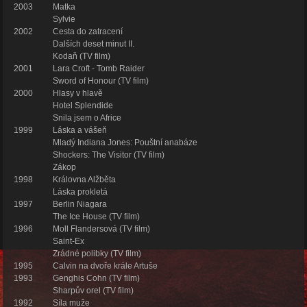
2003
Matka
Sylvie
2002
Cesta do zatracení
Dalších deset minut II.
Kodaň (TV film)
2001
Lara Croft - Tomb Raider
Sword of Honour (TV film)
2000
Hlasy v hlavě
Hotel Splendide
Snila jsem o Africe
1999
Láska a vášeň
Mladý Indiana Jones: Pouštní anabáze
Shockers: The Visitor (TV film)
Zákop
1998
Královna Alžběta
Láska prokletá
1997
Berlin Niagara
The Ice House (TV film)
1996
Moll Flandersová (TV film)
Saint-Ex
Zrádné polibky (TV film)
1995
Calvin na dvoře krále Artuše
1993
Genghis Cohn (TV film)
Sharpův orel (TV film)
1992
Síla muže