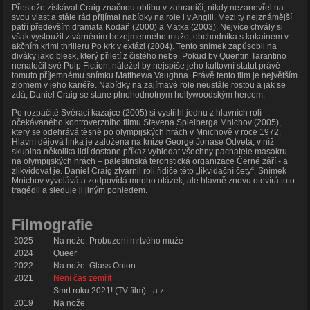
Přestože získával Craig značnou oblibu v zahraničí, nikdy nezanevřel na
svou vlast a stále rád přijímal nabídky na role i v Anglii. Mezi ty nejznámější
patří především dramata Kodaň (2000) a Matka (2003). Nejvíce chvály si
však vysloužil ztvárněním bezejmenného muže, obchodníka s kokainem v
akčním krimi thrilleru Po krk v extázi (2004). Tento snímek zapůsobil na
diváky jako blesk, který přiletí z čistého nebe. Pokud by Quentin Tarantino
nenatočil své Pulp Fiction, náležel by nejspíše jeho kultovní statut právě
tomuto příjemnému snímku Matthewa Vaughna. Právě tento film je největším
zlomem v jeho kariéře. Nabídky na zajímavé role neustále rostou a jak se
zdá, Daniel Craig se stane plnohodnotným hollywoodským hercem.
Po rozpačité Svěrací kazajce (2005) si vystřihl jednu z hlavních rolí
očekávaného kontroverzního filmu Stevena Spielberga Mnichov (2005),
který se odehrává těsně po olympijských hrách v Mnichově v roce 1972.
Hlavní dějová linka je založena na knize George Jonase Odveta, v níž
skupina několika lidí dostane příkaz vyhledat všechny pachatele masakru
na olympijských hrách – palestinská teroristická organizace Černé září - a
zlikvidovat je. Daniel Craig ztvárnil roli řidiče této „likvidační čety“. Snímek
Mnichov vyvolává a zodpovídá mnoho otázek, ale hlavně znovu otevírá tuto
tragédii a sleduje ji jiným pohledem.
Filmografie
2025
Na nože: Probuzení mrtvého muže
2024
Queer
2022
Na nože: Glass Onion
2021
Není čas zemřít
Smrt roku 2021! (TV film) - a.z.
2019
Na nože