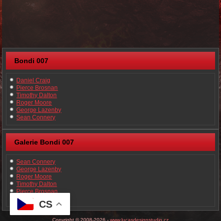
Bondi 007
Daniel Craig
Pierce Brosnan
Timothy Dalton
Roger Moore
George Lazenby
Sean Connery
Galerie Bondi 007
Sean Connery
George Lazenby
Roger Moore
Timothy Dalton
Pierce Brosnan
Daniel Craig
CS
Copyright © 2008-2026 -
www.lucasdesignstudio.cz