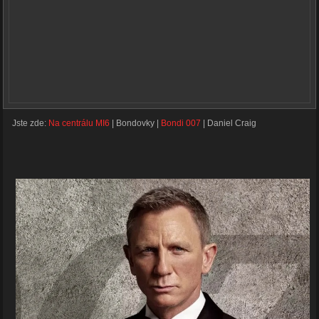
Jste zde:
Na centrálu MI6
|
Bondovky
|
Bondi 007
|
Daniel Craig