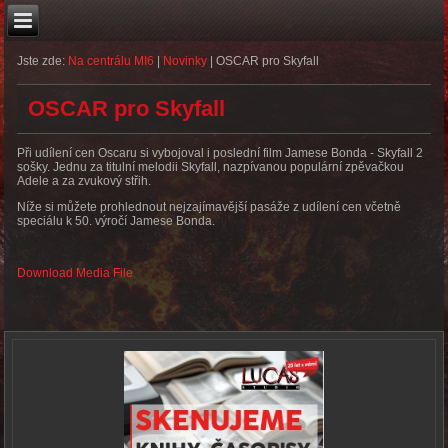
Jste zde:
Na centrálu MI6
|
Novinky
|
OSCAR pro Skyfall
OSCAR pro Skyfall
Při udílení cen Oscaru si vybojoval i poslední film Jamese Bonda - Skyfall 2
sošky. Jednu za titulní melodii Skyfall, nazpívanou populární zpěvačkou
Adele a za zvukový střih.
Níže si můžete prohlednout nejzajímavější pasáže z udílení cen včetně
speciálu k 50. výročí Jamese Bonda.
Download Media File