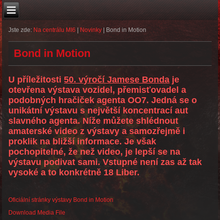
Jste zde:
Na centrálu MI6
|
Novinky
|
Bond in Motion
Bond in Motion
U příležitosti
50. výročí Jamese Bonda
je
otevřena výstava vozidel, přemisťovadel a
podobných hračiček agenta OO7. Jedná se o
unikátní výstavu s největší koncentrací aut
slavného agenta. Níže můžete shlédnout
amaterské video z výstavy a samozřejmě i
proklik na bližší informace. Je však
pochopitelné, že než video, je lepší se na
výstavu podivat sami. Vstupné není zas až tak
vysoké a to konkrétně 18 Liber.
Oficiální stránky výstavy Bond in Motion
Download Media File