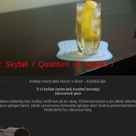
g
/ Skyfall / Quantum of Solace /
Koktejl zvaný také
Horse´s Neck –
Koňská šíje.
5 cl koňak (nebo jiná kvalitní brandy)
zázvorové pivo
bleru (sklenky bez nožky) vložit led až po okraj. Dávkovat koňak a po stěně sklenky
ivo (ginger beer), nikoli zázvorovou limonádu (ginger ale)! Zvolna promíchat baro
Vložit delší řez citronové kůry.