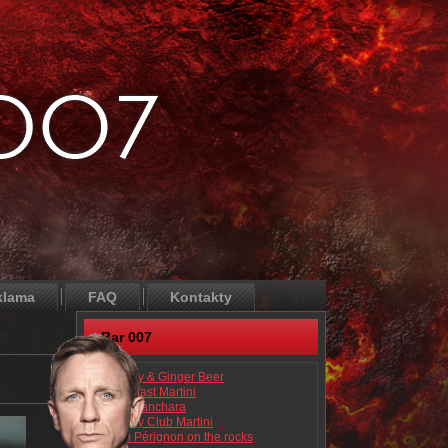
klama
FAQ
Kontakty
Bar 007
Brandy & Ginger Beer
Breakfast Martini
Canchánchara
Colony Club Martini
Dom Pérignon on the rocks