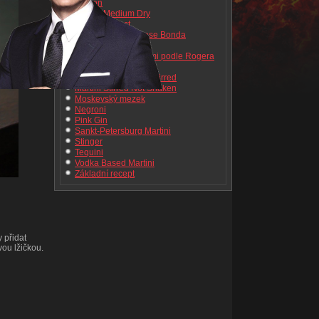
Gibson
Martini Medium Dry
Martini Perfect
Martini podle Jamese Bonda
Martini s ledem
Martini s třemi olivami podle Rogera
Moora
Martini Shaken Not Stirred
Martini Stirred Not Shaken
Moskevský mezek
Negroni
Pink Gin
Sankt-Petersburg Martini
Stinger
Tequini
Vodka Based Martini
Základní recept
 přidat
vou lžičkou.