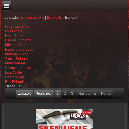
Jste zde:
Na centrálu MI6
|
Bondovky
|
Bondgirl
Olga Kurylenko
Eva Green
Halle Berry
Denise Richards
Michele Yeoh
Isabella Scorupco
Maryam D´abo
Tanya Roberts
Maud Adams
Carolyn Bouquet
Lois Chiles
Barbara Bach
Britt Ekland
Strana 1 z 3
Začátek
Předchozí
1
2
3
Následující
Konec