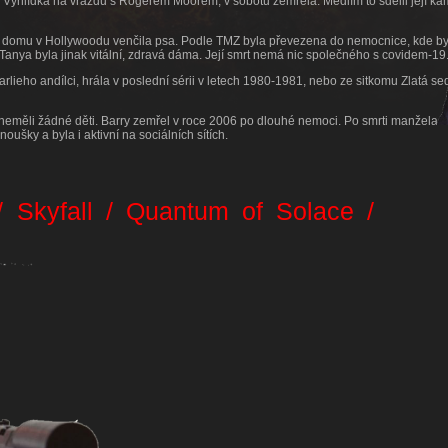
Vyhlídka na vraždu s Rogerem Moorem, v sobotu zemřela. Médiím to sdělil její k
o domu v Hollywoodu venčila psa. Podle TMZ byla převezena do nemocnice, kde by
. Tanya byla jinak vitální, zdravá dáma. Její smrt nemá nic společného s covidem-19
ieho andílci, hrála v poslední sérii v letech 1980-1981, nebo ze sitkomu Zlatá s
 neměli žádné děti. Barry zemřel v roce 2006 po dlouhé nemoci. Po smrti manžela 
oušky a byla i aktivní na sociálních sítích.
g
/ Skyfall / Quantum of Solace /