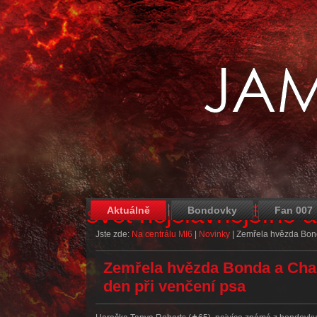
svět nejslavnějšího 
Aktuálně
Bondovky
Fan 007
Jste zde:
Na centrálu MI6
|
Novinky
|
Zemřela hvězda Bond
Zemřela hvězda Bonda a Char
den při venčení psa