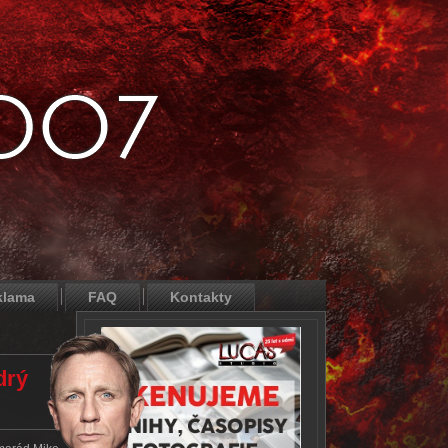
klama
FAQ
Kontakty
drý