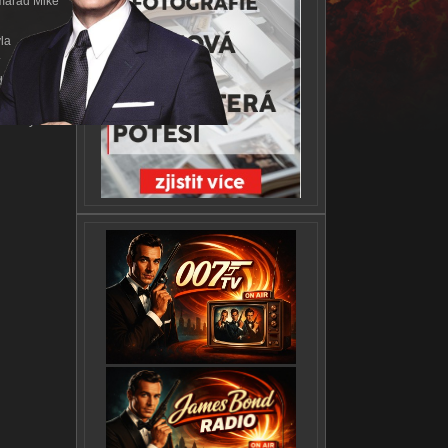
amarád Mike
la
.
edmdesátá,
se Tanya