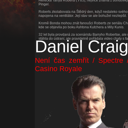
Herečka Tanya Roberts (✝65), nejvíce známá z bondovky 
Pingel.
Roberts zkolabovala na Štědrý den, když nedaleko svéh
napojena na ventilátor. Její stav se ale bohužel nezlepšil
Kromě Bonda mohou znát fanoušci Roberts ze seriálu Charl
kde se objevila po boku Ashtona Kutchera a Mily Kunis.
32 let byla provdaná za scenáristu Barryho Robertse, ale
stáhla do ústraní, ale pravidelně pořádala video chaty s fan
Daniel Crai
Není čas zemřít / Spectre 
Casino Royale