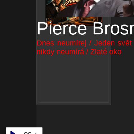
Pierce Bros
Dnes neumírej / Jeden svět n
nikdy neumírá / Zlaté oko