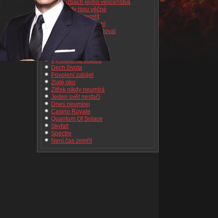
Ve službách jejího veličenstva
Diamanty jsou věčné
Žít a nechat zemřít
Muž se zlatou zbraní
Agent, který mne miloval
Moonraker
Jen pro tvé oči
Chobotnička
Vyhlídka na vraždu
Dech života
Povolení zabíjet
Zlaté oko
Zítřek nikdy neumírá
Jeden svět nestačí
Dnes neumírej
Casino Royale
Quantum Of Solace
Skyfall
Spectre
Není čas zemřít