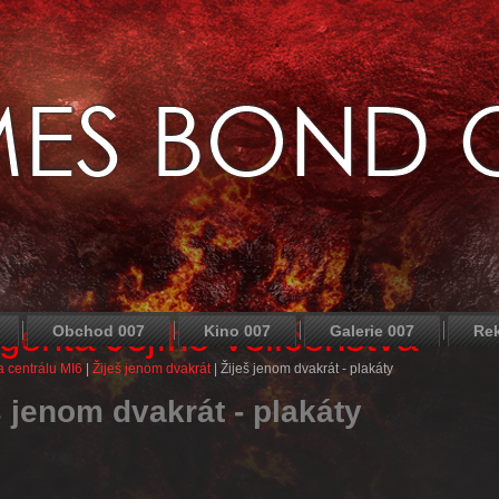
agenta Jejího Veličenstva
Obchod 007
Kino 007
Galerie 007
Re
 centrálu MI6
|
Žiješ jenom dvakrát
|
Žiješ jenom dvakrát - plakáty
š jenom dvakrát - plakáty