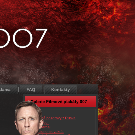
klama
FAQ
Kontakty
Galerie Filmové plakáty 007
Dr. No
Srdečné pozdravy z Ruska
Goldfinger
Thunderball
Žiješ jenom dvakrát