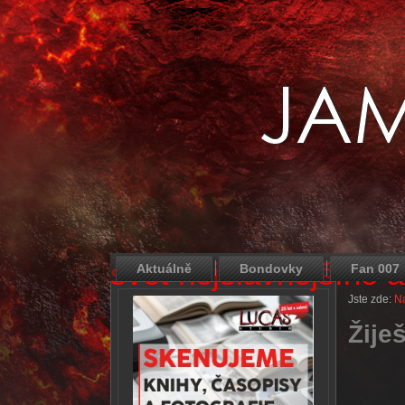
svět nejslavnějšího 
Aktuálně
Bondovky
Fan 007
Jste zde:
Na
Žije