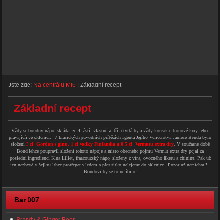
Jste zde:
Na centrálu MI6
|
Základní recept
Základní recept
Vždy se bondův nápoj skládal ze 4 částí, vlastně ze tří, čtvrtá byla vždy kousek citronové kury lehce
plavajícíi ve sklenici. V klasických původních příbězích agenta Jejího Veličenstva Jamese Bonda bylo
složení
3 cl Gordon´s ginu, 1 cl vodky Finlandia a 0,5 cl Vermutu extra dry
. V současné době
Bond lehce poupravil složení tohoto nápoje a místo obecného pojmu Vermut extra dry pojal za
poslední ingredienci Kina Lillet, francouzský nápoj složený z vína, ovocného likéru a chininu. Pak už
jen nezbývá v šejkru lehce protřepat s ledem a přes sítko nalejeme do sklenice . Pozor už nemíchat!! -
Bondovi by se to nelíbilo!
Bar 007
Brandy & Ginger Beer