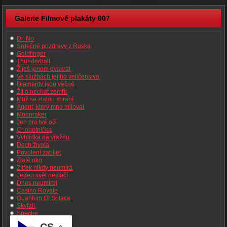
Galerie Filmové plakáty 007
Dr. No
Srdečné pozdravy z Ruska
Goldfinger
Thunderball
Žiješ jenom dvakrát
Ve službách jejího veličenstva
Diamanty jsou věčné
Žít a nechat zemřít
Muž se zlatou zbraní
Agent, který mne miloval
Moonraker
Jen pro tvé oči
Chobotnička
Vyhlídka na vraždu
Dech života
Povolení zabíjet
Zlaté oko
Zítřek nikdy neumírá
Jeden svět nestačí
Dnes neumírej
Casino Royale
Quantum Of Solace
Skyfall
Spectre
Není čas zemřít
CS