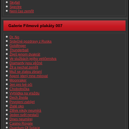
Skyfall
Spectre
Není čas zemřít
Galerie Filmové plakáty 007
Dr. No
Srdečné pozdravy z Ruska
Goldfinger
Thunderball
Žiješ jenom dvakrát
Ve službách jejího veličenstva
Diamanty jsou věčné
Žít a nechat zemřít
Muž se zlatou zbraní
Agent, který mne miloval
Moonraker
Jen pro tvé oči
Chobotnička
Vyhlídka na vraždu
Dech života
Povolení zabíjet
Zlaté oko
Zítřek nikdy neumírá
Jeden svět nestačí
Dnes neumírej
Casino Royale
Quantum Of Solace