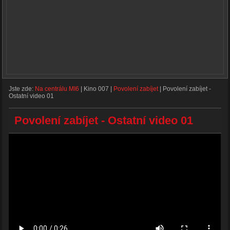
Jste zde:
Na centrálu MI6
|
Kino 007
|
Povolení zabíjet
|
Povolení zabíjet -
Ostatní video 01
Povolení zabíjet - Ostatní video 01