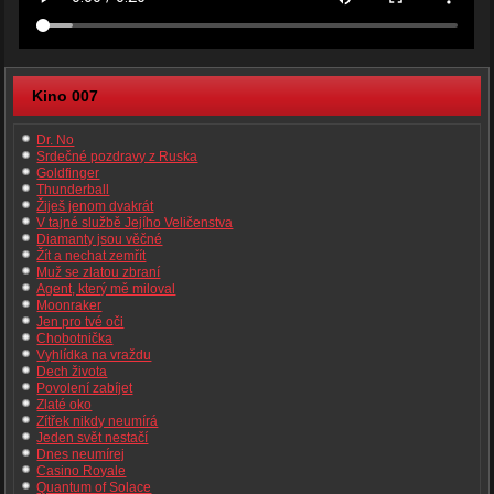
Kino 007
Dr. No
Srdečné pozdravy z Ruska
Goldfinger
Thunderball
Žiješ jenom dvakrát
V tajné službě Jejího Veličenstva
Diamanty jsou věčné
Žít a nechat zemřít
Muž se zlatou zbraní
Agent, který mě miloval
Moonraker
Jen pro tvé oči
Chobotnička
Vyhlídka na vraždu
Dech života
Povolení zabíjet
Zlaté oko
Zítřek nikdy neumírá
Jeden svět nestačí
Dnes neumírej
Casino Royale
Quantum of Solace