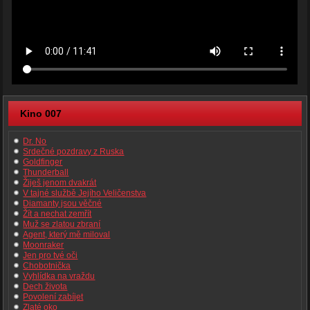
Kino 007
Dr. No
Srdečné pozdravy z Ruska
Goldfinger
Thunderball
Žiješ jenom dvakrát
V tajné službě Jejího Veličenstva
Diamanty jsou věčné
Žít a nechat zemřít
Muž se zlatou zbraní
Agent, který mě miloval
Moonraker
Jen pro tvé oči
Chobotnička
Vyhlídka na vraždu
Dech života
Povolení zabíjet
Zlaté oko