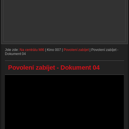
Jste zde:
Na centrálu MI6
|
Kino 007
|
Povolení zabíjet
|
Povolení zabíjet -
Dokument 04
Povolení zabíjet - Dokument 04