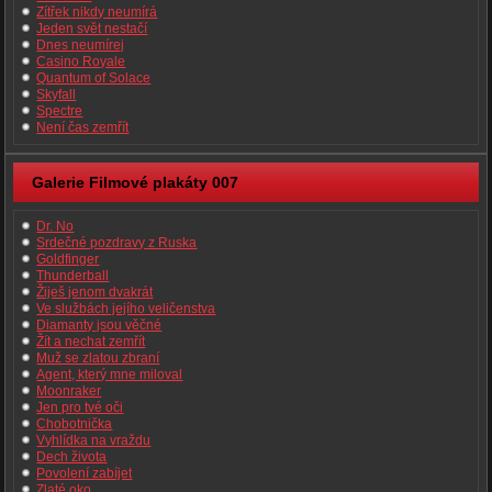
Zítřek nikdy neumírá
Jeden svět nestačí
Dnes neumírej
Casino Royale
Quantum of Solace
Skyfall
Spectre
Není čas zemřít
Galerie Filmové plakáty 007
Dr. No
Srdečné pozdravy z Ruska
Goldfinger
Thunderball
Žiješ jenom dvakrát
Ve službách jejího veličenstva
Diamanty jsou věčné
Žít a nechat zemřít
Muž se zlatou zbraní
Agent, který mne miloval
Moonraker
Jen pro tvé oči
Chobotnička
Vyhlídka na vraždu
Dech života
Povolení zabíjet
Zlaté oko