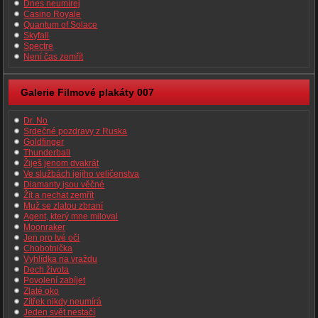
Dnes neumírej
Casino Royale
Quantum of Solace
Skyfall
Spectre
Není čas zemřít
Galerie Filmové plakáty 007
Dr. No
Srdečné pozdravy z Ruska
Goldfinger
Thunderball
Žiješ jenom dvakrát
Ve službách jejího veličenstva
Diamanty jsou věčné
Žít a nechat zemřít
Muž se zlatou zbraní
Agent, který mne miloval
Moonraker
Jen pro tvé oči
Chobotnička
Vyhlídka na vraždu
Dech života
Povolení zabíjet
Zlaté oko
Zítřek nikdy neumírá
Jeden svět nestačí