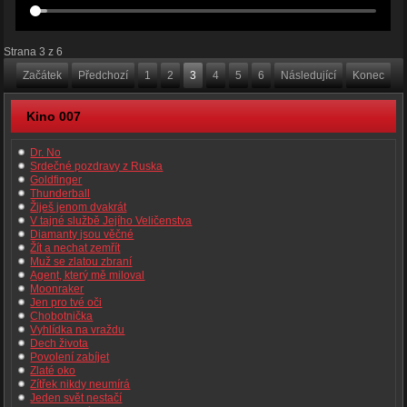
Strana 3 z 6
Začátek
Předchozí
1
2
3
4
5
6
Následující
Konec
Kino 007
Dr. No
Srdečné pozdravy z Ruska
Goldfinger
Thunderball
Žiješ jenom dvakrát
V tajné službě Jejího Veličenstva
Diamanty jsou věčné
Žít a nechat zemřít
Muž se zlatou zbraní
Agent, který mě miloval
Moonraker
Jen pro tvé oči
Chobotnička
Vyhlídka na vraždu
Dech života
Povolení zabíjet
Zlaté oko
Zítřek nikdy neumírá
Jeden svět nestačí