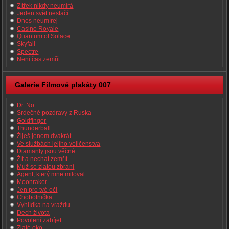
Zítřek nikdy neumírá
Jeden svět nestačí
Dnes neumírej
Casino Royale
Quantum of Solace
Skyfall
Spectre
Není čas zemřít
Galerie Filmové plakáty 007
Dr. No
Srdečné pozdravy z Ruska
Goldfinger
Thunderball
Žiješ jenom dvakrát
Ve službách jejího veličenstva
Diamanty jsou věčné
Žít a nechat zemřít
Muž se zlatou zbraní
Agent, který mne miloval
Moonraker
Jen pro tvé oči
Chobotnička
Vyhlídka na vraždu
Dech života
Povolení zabíjet
Zlaté oko