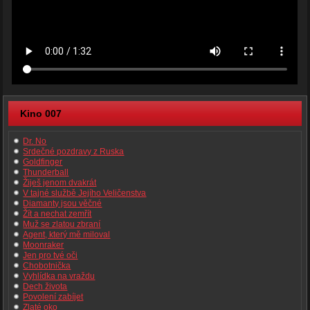
Kino 007
Dr. No
Srdečné pozdravy z Ruska
Goldfinger
Thunderball
Žiješ jenom dvakrát
V tajné službě Jejího Veličenstva
Diamanty jsou věčné
Žít a nechat zemřít
Muž se zlatou zbraní
Agent, který mě miloval
Moonraker
Jen pro tvé oči
Chobotnička
Vyhlídka na vraždu
Dech života
Povolení zabíjet
Zlaté oko