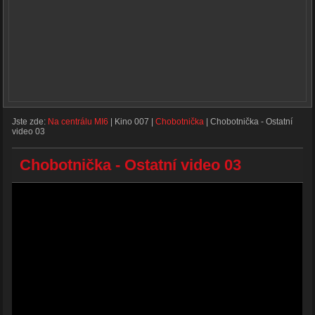
Jste zde:
Na centrálu MI6
|
Kino 007
|
Chobotnička
|
Chobotnička - Ostatní
video 03
Chobotnička - Ostatní video 03