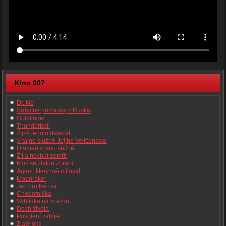
Kino 007
Dr. No
Srdečné pozdravy z Ruska
Goldfinger
Thunderball
Žiješ jenom dvakrát
V tajné službě Jejího Veličenstva
Diamanty jsou věčné
Žít a nechat zemřít
Muž se zlatou zbraní
Agent, který mě miloval
Moonraker
Jen pro tvé oči
Chobotnička
Vyhlídka na vraždu
Dech života
Povolení zabíjet
Zlaté oko