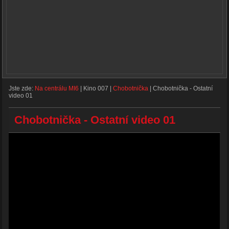
Jste zde:
Na centrálu MI6
|
Kino 007
|
Chobotnička
|
Chobotnička - Ostatní
video 01
Chobotnička - Ostatní video 01