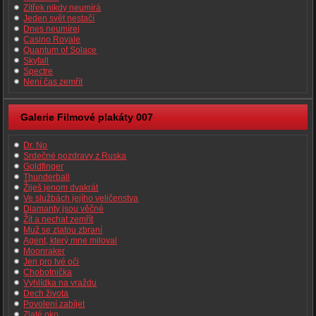
Zítřek nikdy neumírá
Jeden svět nestačí
Dnes neumírej
Casino Royale
Quantum of Solace
Skyfall
Spectre
Není čas zemřít
Galerie Filmové plakáty 007
Dr. No
Srdečné pozdravy z Ruska
Goldfinger
Thunderball
Žiješ jenom dvakrát
Ve službách jejího veličenstva
Diamanty jsou věčné
Žít a nechat zemřít
Muž se zlatou zbraní
Agent, který mne miloval
Moonraker
Jen pro tvé oči
Chobotnička
Vyhlídka na vraždu
Dech života
Povolení zabíjet
Zlaté oko