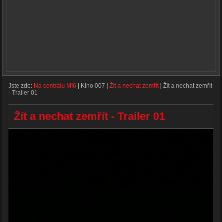
Jste zde:
Na centrálu MI6
|
Kino 007
|
Žít a nechat zemřít
|
Žít a nechat zemřít
- Trailer 01
Žít a nechat zemřít - Trailer 01