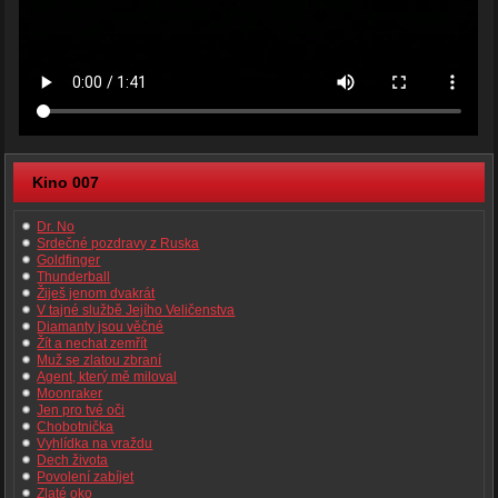
Kino 007
Dr. No
Srdečné pozdravy z Ruska
Goldfinger
Thunderball
Žiješ jenom dvakrát
V tajné službě Jejího Veličenstva
Diamanty jsou věčné
Žít a nechat zemřít
Muž se zlatou zbraní
Agent, který mě miloval
Moonraker
Jen pro tvé oči
Chobotnička
Vyhlídka na vraždu
Dech života
Povolení zabíjet
Zlaté oko