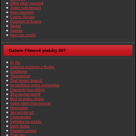
Zítřek nikdy neumírá
Jeden svět nestačí
Dnes neumírej
Casino Royale
Quantum of Solace
Skyfall
Spectre
Není čas zemřít
Galerie Filmové plakáty 007
Dr. No
Srdečné pozdravy z Ruska
Goldfinger
Thunderball
Žiješ jenom dvakrát
Ve službách jejího veličenstva
Diamanty jsou věčné
Žít a nechat zemřít
Muž se zlatou zbraní
Agent, který mne miloval
Moonraker
Jen pro tvé oči
Chobotnička
Vyhlídka na vraždu
Dech života
Povolení zabíjet
Zlaté oko