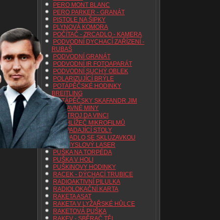
PERO MONT BLANC
PERO PARKER - GRANÁT
PISTOLE NA ŠIPKY
PLYNOVÁ KOMORA
POČÍTAČ - ZRCADLO - KAMERA
PODVODNÍ DYCHACÍ ZAŘÍZENÍ -
RUBAŠ
PODVODNÍ GRANÁT
PODVODNÍ IR FOTOAPARÁT
PODVODNÍ SUCHÝ OBLEK
POLARIZUJÍCÍ BRÝLE
POTÁPĚČSKÉ HODINKY
BREITLING
POTÁPĚČSKY SKAFANDR JIM
PŘÍSAVNÉ MINY
PŘISTROJ DA VINCI
PROHLÍŽEČ MIKROFILMŮ
PROPADAJÍCÍ STOLY
PROPADLO SE SKLUZAVKOU
PRŮMYSLOVÝ LASER
PUŠKA NA TORPÉDA
PUŠKA V HOLI
PUŠKINOVY HODINKY
RACEK - DÝCHACÍ TRUBICE
RADIOAKTIVNÍ PILULKA
RADIOLOKAČNÍ KARTA
RAKETA ASAT
RAKETA V LYŽAŘSKÉ HŮLCE
RAKETOVÁ PUŠKA
RAKEV - SBĚRAČ TĚL