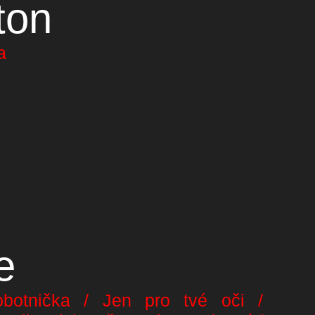
ton
a
e
botnička / Jen pro tvé oči /