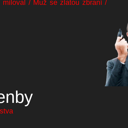
 miloval / Muž se zlatou zbraní /
enby
nstva