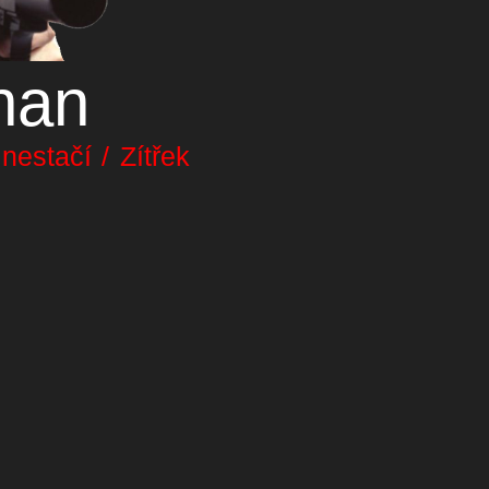
nan
estačí / Zítřek