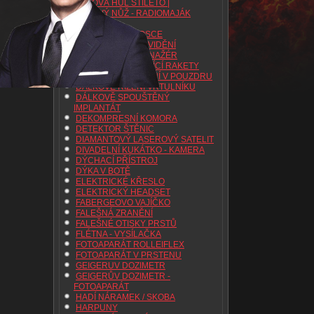
BOJOVÁ HŮL STILETO |
BOJOVÝ NŮŽ - RADIOMAJÁK
BOMBA
BOMBA V TERMOSCE
BRÝLE NOČNÍHO VIDĚNÍ
CENTRIFUGA TRENAŽÉR
CIGARETA STŘÍLEJÍCÍ RAKETY
DÁLKOVÉ OVLÁDÁNÍ V POUZDRU
DÁLKOVÉ ŘÍZENÍ VRTULNÍKU
DÁLKOVĚ SPOUŠTĚNÝ
IMPLANTÁT
DEKOMPRESNÍ KOMORA
DETEKTOR ŠTĚNIC
DIAMANTOVÝ LASEROVÝ SATELIT
DIVADELNÍ KUKÁTKO - KAMERA
DÝCHACÍ PŘÍSTROJ
DÝKA V BOTĚ
ELEKTRICKÉ KŘESLO
ELEKTRICKÝ HEADSET
FABERGEOVO VAJÍČKO
FALEŠNÁ ZRANĚNÍ
FALEŠNÉ OTISKY PRSTŮ
FLÉTNA - VYSÍLAČKA
FOTOAPARÁT ROLLEIFLEX
FOTOAPARÁT V PRSTENU
GEIGERUV DOZIMETR
GEIGERŮV DOZIMETR -
FOTOAPARÁT
HADÍ NÁRAMEK / SKOBA
HARPUNY