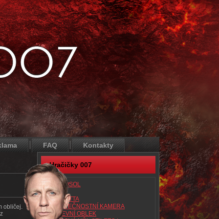
klama
FAQ
Kontakty
Hračičky 007
AEROSOL
ATAC
BERETTA
BEZPEČNOSTNÍ KAMERA
 obličej.
 z
BITEVNÍ OBLEK