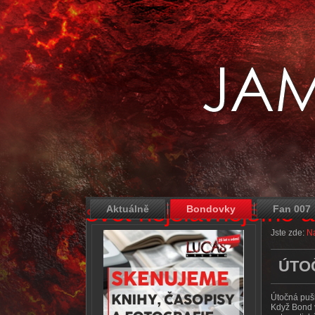
svět nejslavnějšího 
Aktuálně
Bondovky
Fan 007
Jste zde:
Na
ÚTO
Útočná pušk
Když Bond v