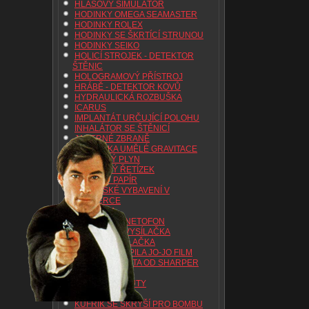
HLASOVÝ SIMULÁTOR
HODINKY OMEGA SEAMASTER
HODINKY ROLEX
HODINKY SE ŠKRTÍCÍ STRUNOU
HODINKY SEIKO
HOLICÍ STROJEK - DETEKTOR
ŠTĚNIC
HOLOGRAMOVÝ PŘÍSTROJ
HRÁBĚ - DETEKTOR KOVŮ
HYDRAULICKÁ ROZBUŠKA
ICARUS
IMPLANTÁT URČUJÍCÍ POLOHU
INHALÁTOR SE ŠTĚNICÍ
JADERNÉ ZBRANĚ
JEDNOTKA UMĚLÉ GRAVITACE
JEDOVATÝ PLYN
JEDOVÁTÝ ŘETÍZEK
JISKŘIVÝ PAPÍR
KASAŘSKÉ VYBAVENÍ V
TABATERCE
KLÍČENKA
KNIHA - MAGNETOFON
KOMPAKTNÍ VYSÍLAČKA
KOŠTĚ - VYSÍLAČKA
KOTOUČOVÁ PILA JO-JO FILM
KREDITNÍ KARTA OD SHARPER
IMAGE
KŘESLO S POUTY
KUFŘÍK
KUFŘÍK SE SKRÝŠÍ PRO BOMBU