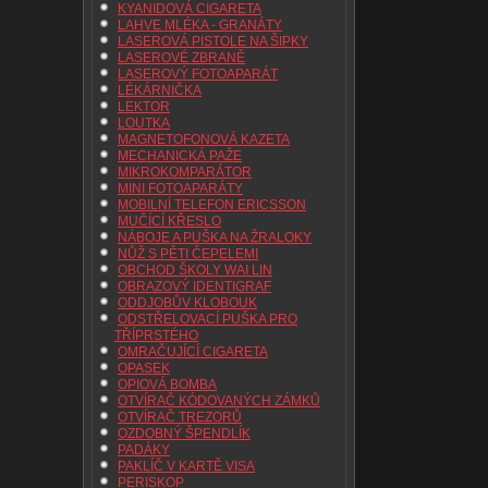
KYANIDOVÁ CIGARETA
LAHVE MLÉKA - GRANÁTY
LASEROVÁ PISTOLE NA ŠIPKY
LASEROVÉ ZBRANĚ
LASEROVÝ FOTOAPARÁT
LÉKÁRNIČKA
LEKTOR
LOUTKA
MAGNETOFONOVÁ KAZETA
MECHANICKÁ PAŽE
MIKROKOMPARÁTOR
MINI FOTOAPARÁTY
MOBILNÍ TELEFON ERICSSON
MUČÍCÍ KŘESLO
NÁBOJE A PUŠKA NA ŽRALOKY
NŮŽ S PĚTI ČEPELEMI
OBCHOD ŠKOLY WAI LIN
OBRAZOVÝ IDENTIGRAF
ODDJOBŮV KLOBOUK
ODSTŘELOVACÍ PUŠKA PRO
TŘÍPRSTÉHO
OMRAČUJÍCÍ CIGARETA
OPASEK
OPIOVÁ BOMBA
OTVÍRAČ KÓDOVANÝCH ZÁMKŮ
OTVÍRAČ TREZORŮ
OZDOBNÝ ŠPENDLÍK
PADÁKY
PAKLÍČ V KARTĚ VISA
PERISKOP