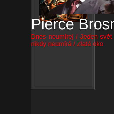
Pierce Bros
Dnes neumírej / Jeden svět n
nikdy neumírá / Zlaté oko