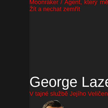
Moonraker / Agent, který mě
Žít a nechat zemřít
George Laz
V tajné službě Jejího Veliče