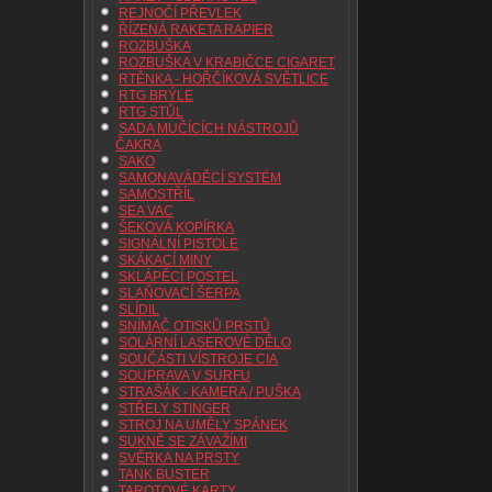
REJNOČÍ PŘEVLEK
ŘÍZENÁ RAKETA RAPIER
ROZBUŠKA
ROZBUŠKA V KRABIČCE CIGARET
RTĚNKA - HOŘČÍKOVÁ SVĚTLICE
RTG BRÝLE
RTG STŮL
SADA MUČÍCÍCH NÁSTROJŮ
ČAKRA
SAKO
SAMONAVÁDĚCÍ SYSTÉM
SAMOSTŘÍL
SEA VAC
ŠEKOVÁ KOPÍRKA
SIGNÁLNÍ PISTOLE
SKÁKACÍ MINY
SKLÁPĚCÍ POSTEL
SLAŇOVACÍ ŠERPA
SLÍDIL
SNÍMAČ OTISKŮ PRSTŮ
SOLÁRNÍ LASEROVÉ DĚLO
SOUČÁSTI VÍSTROJE CIA
SOUPRAVA V SURFU
STRAŠÁK - KAMERA / PUŠKA
STŘELY STINGER
STROJ NA UMĚLY SPÁNEK
SUKNĚ SE ZÁVAŽÍMI
SVĚRKA NA PRSTY
TANK BUSTER
TAROTOVÉ KARTY