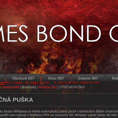
agenta Jejího Veličenstva
Obchod 007
Kino 007
Galerie 007
Re
 centrálu MI6
|
Bondovky
|
Hračičky 007
|
ÚTOČNÁ PUŠKA
ČNÁ PUŠKA
a Brada Whitakera je lehká automatická palná zbraň s balistickým štítem chránícím
ystřílí osm nábojů z Walthera PPK na ochranný štít, Whitaker vypálí dávku 80 střel