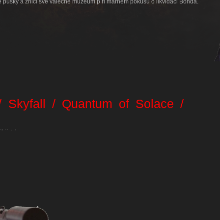
 pušky a zničí své válečné muzeum p ři marném pokusu o likvidaci Bonda.
g
/ Skyfall / Quantum of Solace /