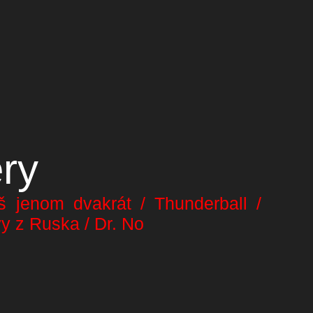
ry
š jenom dvakrát / Thunderball /
y z Ruska / Dr. No