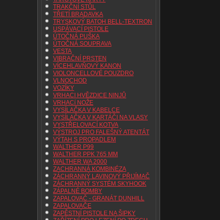
TRAKČNÍ STŮL
TŘETÍ BRADAVKA
TRYSKOVÝ BATOH BELL-TEXTRON
USPÁVACÍ PISTOLE
ÚTOČNÁ PUŠKA
ÚTOČNÁ SOUPRAVA
VESTA
VIBRAČNÍ PRSTEN
VÍCEHLAVŇOVÝ KANON
VIOLONCELLOVÉ POUZDRO
VLNOCHOD
VOZÍKY
VRHACI HVĚZDICE NINJŮ
VRHACí NOŽE
VYSÍLAČKA V KABELCE
VYSÍLAČKA V KARTÁČI NA VLASY
VYSTŘELOVACÍ KOTVA
VÝSTROJ PRO FALEŠNÝ ATENTÁT
VÝTAH S PROPADLEM
WALTHER P99
WALTHER PPK 765 MM
WALTHER WA 2000
ZACHRANNÁ KOMBINÉZA
ZÁCHRANNÝ LAVINOVÝ PŘIJÍMAČ
ZÁCHRANNÝ SYSTÉM SKYHOOK
ZÁPALNÉ BOMBY
ZAPALOVAČ - GRANÁT DUNHILL
ZAPALOVAČE
ZAPĚSTNÍ PISTOLE NA ŠIPKY